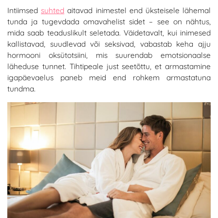
Intiimsed
suhted
aitavad inimestel end üksteisele lähemal
tunda ja tugevdada omavahelist sidet – see on nähtus,
mida saab teaduslikult seletada. Väidetavalt, kui inimesed
kallistavad, suudlevad või seksivad, vabastab keha ajju
hormooni oksütotsiini, mis suurendab emotsionaalse
läheduse tunnet. Tihtipeale just seetõttu, et armastamine
igapäevaelus paneb meid end rohkem armastatuna
tundma.