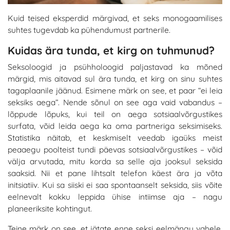
Kuid teised eksperdid märgivad, et seks monogaamilises
suhtes tugevdab ka pühendumust partnerile.
Kuidas ära tunda, et kirg on tuhmunud?
Seksoloogid ja psühholoogid paljastavad ka mõned
märgid, mis aitavad sul ära tunda, et kirg on sinu suhtes
tagaplaanile jäänud. Esimene märk on see, et paar “ei leia
seksiks aega”. Nende sõnul on see aga vaid vabandus –
lõppude lõpuks, kui teil on aega sotsiaalvõrgustikes
surfata, võid leida aega ka oma partneriga seksimiseks.
Statistika näitab, et keskmiselt veedab igaüks meist
peaaegu poolteist tundi päevas sotsiaalvõrgustikes – võid
välja arvutada, mitu korda sa selle aja jooksul seksida
saaksid. Nii et pane lihtsalt telefon käest ära ja võta
initsiatiiv. Kui sa siiski ei saa spontaanselt seksida, siis võite
eelnevalt kokku leppida ühise intiimse aja – nagu
planeeriksite kohtingut.
Teine märk on see, et jätate enne seksi eelmängu vahele.