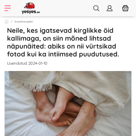
Erootiline ajakiri
Neile, kes igatsevad kirglikke öid
kallimaga, on siin mõned lihtsad
näpunäited: abiks on nii vürtsikad
fotod kui ka intiimsed puudutused.
Uuendatud 2024-01-10