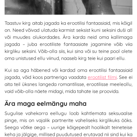
Taastuv kirg aitab jagada ka erootilisi fantaasiaid, mis kõigil
on. Need võivad ulatuda karmist seksist kuni seksini duši all
või muudes olukordades. Ära karda neid oma kallimaga
jagada – juba erootiliste fantaasiate jagamine võib viia
kirgliku seksini. Võib-olla siis, kui sina või su teine pool olete
oma unistused ellu viinud, naaseb kirg teie kui paari ellu.
Kui sa aga häbened või kardad oma erootilisi fantaasiaid
jagada, võid koos partneriga vaadata
erootilist filmi
. See ei
aita teil üksnes langeda romantilisse, erootilisse meeleollu,
vaid võib-olla näete midagi, mida tahate ise proovida.
Ära maga eelmängu maha
Sugulise vahekorra eellugu loob kahtlemata seksuaalse
pinge, mis on vajalik partnerite vaheliseks kirglikuks ööks.
Seega võtke aega – uurige kõigepealt hoolikalt teineteise
keha ja jälgige, millised puudutused erutavad nii sind kui ka