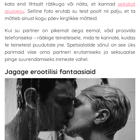
kata end lihtsalt rätikuga või näita, et kannad
seksikat
aluspesu
. Selline foto erutab su teist poolt nii palju, et ta
mõtleb sinust kogu päev kirglikke mõtteid.
Kui su partner on pikemat aega eemal, võid proovida
telefoniseksi – rääkige teineteisele, mida te kannate, kuidas
te teineteist puudutate jne. Spetsialistide sõnul on see üks
parimaid viise oma partneri erutamiseks ja seksuaalse
pinge suurendamiseks inimeste vahel.
Jagage erootilisi fantaasiaid