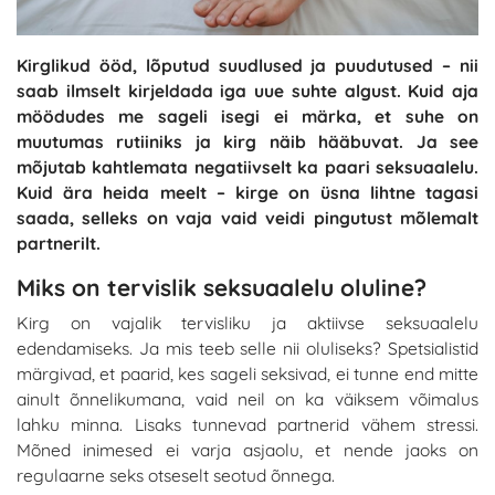
Kirglikud ööd, lõputud suudlused ja puudutused – nii
saab ilmselt kirjeldada iga uue suhte algust. Kuid aja
möödudes me sageli isegi ei märka, et suhe on
muutumas rutiiniks ja kirg näib hääbuvat. Ja see
mõjutab kahtlemata negatiivselt ka paari seksuaalelu.
Kuid ära heida meelt – kirge on üsna lihtne tagasi
saada, selleks on vaja vaid veidi pingutust mõlemalt
partnerilt.
Miks on tervislik seksuaalelu oluline?
Kirg on vajalik tervisliku ja aktiivse seksuaalelu
edendamiseks. Ja mis teeb selle nii oluliseks? Spetsialistid
märgivad, et paarid, kes sageli seksivad, ei tunne end mitte
ainult õnnelikumana, vaid neil on ka väiksem võimalus
lahku minna. Lisaks tunnevad partnerid vähem stressi.
Mõned inimesed ei varja asjaolu, et nende jaoks on
regulaarne seks otseselt seotud õnnega.