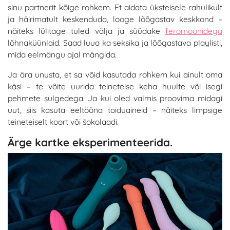
sinu partnerit kõige rohkem. Et aidata üksteisele rahulikult
ja häirimatult keskenduda, looge lõõgastav keskkond –
näiteks lülitage tuled välja ja süüdake
feromoonidega
lõhnaküünlaid. Saad luua ka seksika ja lõõgastava playlisti,
mida eelmängu ajal mängida.
Ja ära unusta, et sa võid kasutada rohkem kui ainult oma
käsi – te võite uurida teineteise keha huulte või isegi
pehmete sulgedega. Ja kui oled valmis proovima midagi
uut, siis kasuta eeltööna toiduaineid – näiteks limpsige
teineteiselt koort või šokolaadi.
Ärge kartke eksperimenteerida.