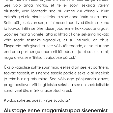
See võib anda märku, et te ei soovi seksiga varem
alustada, vaid lõpetada see nii kiiresti kui võimalik. Kuid
eelmäng ei ole ainult selleks, et sind enne ühtimist erutada.
Selle põhjuseks on see, et inimesed naudivad üksteise keha
ja loovad intiimse ühenduse juba enne kokkupuute algust.
Soov eelmäng vahele jätta ja lihtsalt kohe seksima hakata
võib saada tõsiseks signaaliks, et su intiimelu on ohus.
Eksperdid märgivad, et see võib tähendada, et sa ei tunne
end oma partneriga enam nii lähedaselt ja et sa seksid nii,
nagu oleks see “lihtsalt vajaduse pärast.”
Üks pikaajalise suhte suurimaid eeliseid on see, et partnerid
teavad täpselt, mis nende teisele poolele seksi ajal meeldib
ja toimib ning mis mitte. See võib aga põhjustada igavat,
prognoositavat või isegi laiska seksi. Ja see on spetsialistide
sõnul veel üks märk allasurutud kirest.
Kuidas suhetes uuesti kirge süüdata?
Alustage enne magamistuppa sisenemist