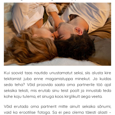
Kui soovid taas nautida unustamatut seksi, siis alusta kire
tekitamist juba enne magamistuppa minekut. Ja kuidas
seda teha? Võid proovida saata oma partnerile töö ajal
seksika teksti, mis erutab sinu teist poolt ja innustab teda
kohe koju tulema, et sinuga koos kirglikult aega veeta.
Võid erutada oma partnerit mitte ainult seksika sõnumi,
vaid ka erootilise fotoga. Sa ei pea olema täiesti alasti –