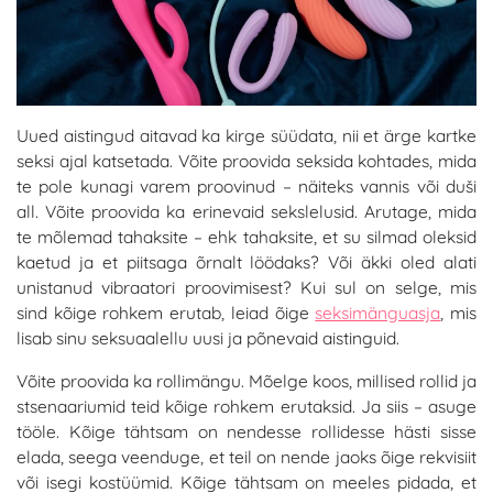
Uued aistingud aitavad ka kirge süüdata, nii et ärge kartke
seksi ajal katsetada. Võite proovida seksida kohtades, mida
te pole kunagi varem proovinud – näiteks vannis või duši
all. Võite proovida ka erinevaid sekslelusid. Arutage, mida
te mõlemad tahaksite – ehk tahaksite, et su silmad oleksid
kaetud ja et piitsaga õrnalt löödaks? Või äkki oled alati
unistanud vibraatori proovimisest? Kui sul on selge, mis
sind kõige rohkem erutab, leiad õige
seksimänguasja
, mis
lisab sinu seksuaalellu uusi ja põnevaid aistinguid.
Võite proovida ka rollimängu. Mõelge koos, millised rollid ja
stsenaariumid teid kõige rohkem erutaksid. Ja siis – asuge
tööle. Kõige tähtsam on nendesse rollidesse hästi sisse
elada, seega veenduge, et teil on nende jaoks õige rekvisiit
või isegi kostüümid. Kõige tähtsam on meeles pidada, et