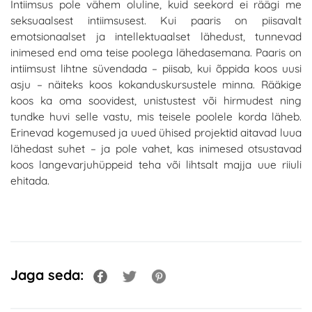
Intiimsus pole vähem oluline, kuid seekord ei räägi me
seksuaalsest intiimsusest. Kui paaris on piisavalt
emotsionaalset ja intellektuaalset lähedust, tunnevad
inimesed end oma teise poolega lähedasemana. Paaris on
intiimsust lihtne süvendada – piisab, kui õppida koos uusi
asju – näiteks koos kokanduskursustele minna. Rääkige
koos ka oma soovidest, unistustest või hirmudest ning
tundke huvi selle vastu, mis teisele poolele korda läheb.
Erinevad kogemused ja uued ühised projektid aitavad luua
lähedast suhet – ja pole vahet, kas inimesed otsustavad
koos langevarjuhüppeid teha või lihtsalt majja uue riiuli
ehitada.
Jaga seda: