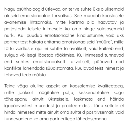
Nagu psühholoogid ütlevad, on terve suhte üks olulisemaid
aluseid emotsionaalne turvalisus. See muudab kaaslasele
avanemise lihtsamaks, mitte kartma olla haavatav ja
paljastada teisele inimesele ka oma hinge salajasemaid
nurki. Kui puudub emotsionaalne kindlustunne, võib üks
partneritest hakata ehitama emotsionaalseid “müüre”, mille
tõttu vaidluste ajal ei suhtle ta avalikult, vaid kaitseb end,
sulgub või isegi lõpetab rääkimise. Kui inimesed tunnevad
end suhtes emotsionaalselt turvaliselt, püüavad nad
konflikte lahendada süüdistamata, kuulavad teist inimest ja
tahavad teda mõista.
Teine väga oluline aspekt on koosolemise kvaliteetaeg,
mille jooksul räägitakse palju, keskendutakse kogu
tähelepanu ainult üksteisele, laskmata end häirida
igapäevastest muredest ja probleemidest. Tänu sellele ei
hinda inimesed mitte ainult oma suhteid positiivsemalt, vaid
tunnevad end ka oma partneritega lähedasemana.