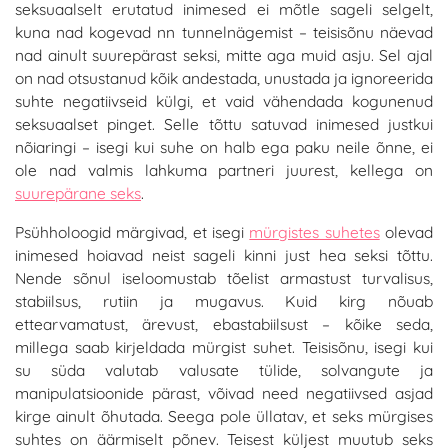
seksuaalselt erutatud inimesed ei mõtle sageli selgelt,
kuna nad kogevad nn tunnelnägemist – teisisõnu näevad
nad ainult suurepärast seksi, mitte aga muid asju. Sel ajal
on nad otsustanud kõik andestada, unustada ja ignoreerida
suhte negatiivseid külgi, et vaid vähendada kogunenud
seksuaalset pinget. Selle tõttu satuvad inimesed justkui
nõiaringi – isegi kui suhe on halb ega paku neile õnne, ei
ole nad valmis lahkuma partneri juurest, kellega on
suurepärane seks
.
Psühholoogid märgivad, et isegi
mürgistes suhetes
olevad
inimesed hoiavad neist sageli kinni just hea seksi tõttu.
Nende sõnul iseloomustab tõelist armastust turvalisus,
stabiilsus, rutiin ja mugavus. Kuid kirg nõuab
ettearvamatust, ärevust, ebastabiilsust – kõike seda,
millega saab kirjeldada mürgist suhet. Teisisõnu, isegi kui
su süda valutab valusate tülide, solvangute ja
manipulatsioonide pärast, võivad need negatiivsed asjad
kirge ainult õhutada. Seega pole üllatav, et seks mürgises
suhtes on äärmiselt põnev. Teisest küljest muutub seks