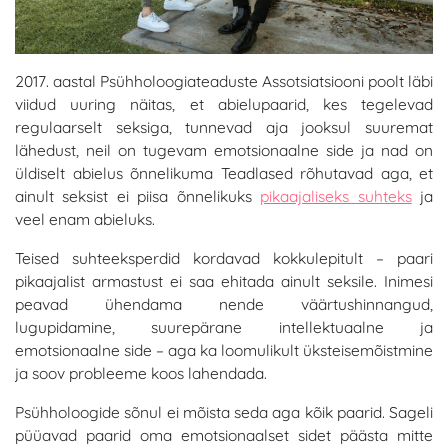
2017. aastal Psühholoogiateaduste Assotsiatsiooni poolt läbi
viidud uuring näitas, et abielupaarid, kes tegelevad
regulaarselt seksiga, tunnevad aja jooksul suuremat
lähedust, neil on tugevam emotsionaalne side ja nad on
üldiselt abielus õnnelikuma Teadlased rõhutavad aga, et
ainult seksist ei piisa õnnelikuks
pikaajaliseks suhteks
ja
veel enam abieluks.
Teised suhteeksperdid kordavad kokkulepitult – paari
pikaajalist armastust ei saa ehitada ainult seksile. Inimesi
peavad ühendama nende väärtushinnangud,
lugupidamine, suurepärane intellektuaalne ja
emotsionaalne side – aga ka loomulikult üksteisemõistmine
ja soov probleeme koos lahendada.
Psühholoogide sõnul ei mõista seda aga kõik paarid. Sageli
püüavad paarid oma emotsionaalset sidet päästa mitte