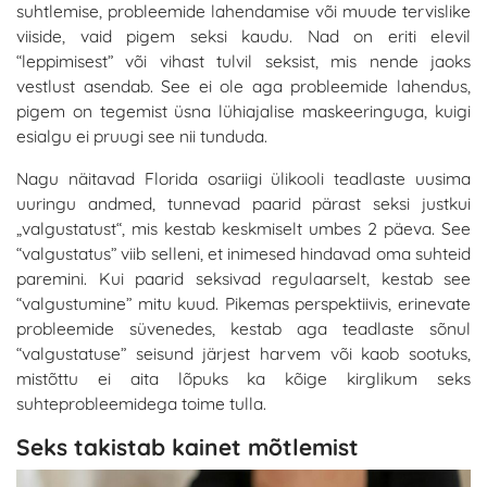
suhtlemise, probleemide lahendamise või muude tervislike
viiside, vaid pigem seksi kaudu. Nad on eriti elevil
“leppimisest” või vihast tulvil seksist, mis nende jaoks
vestlust asendab. See ei ole aga probleemide lahendus,
pigem on tegemist üsna lühiajalise maskeeringuga, kuigi
esialgu ei pruugi see nii tunduda.
Nagu näitavad Florida osariigi ülikooli teadlaste uusima
uuringu andmed, tunnevad paarid pärast seksi justkui
„valgustatust“, mis kestab keskmiselt umbes 2 päeva. See
“valgustatus” viib selleni, et inimesed hindavad oma suhteid
paremini. Kui paarid seksivad regulaarselt, kestab see
“valgustumine” mitu kuud. Pikemas perspektiivis, erinevate
probleemide süvenedes, kestab aga teadlaste sõnul
“valgustatuse” seisund järjest harvem või kaob sootuks,
mistõttu ei aita lõpuks ka kõige kirglikum seks
suhteprobleemidega toime tulla.
Seks takistab kainet mõtlemist