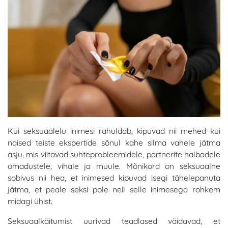
Kui seksuaalelu inimesi rahuldab, kipuvad nii mehed kui
naised teiste ekspertide sõnul kahe silma vahele jätma
asju, mis viitavad suhteprobleemidele, partnerite halbadele
omadustele, vihale ja muule. Mõnikord on seksuaalne
sobivus nii hea, et inimesed kipuvad isegi tähelepanuta
jätma, et peale seksi pole neil selle inimesega rohkem
midagi ühist.
Seksuaalkäitumist uurivad teadlased väidavad, et