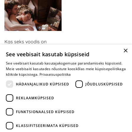
Kas seks voodis on
×
tüütuks muutunud? Kui
See veebisait kasutab küpsiseid
olete neid mänge
proovinud, mõtlete teisiti
See veebisait kasutab kasutajakogemuse parandamiseks küpsiseid.
Meie veebisaiti kasutades nõustute kooskõlas meie küpsisepoliitikaga
kõikide küpsistega.
Privaatsuspoliitika
HÄDAVAJALIKUD KÜPSISED
JÕUDLUSKÜPSISED
REKLAAMKÜPSISED
ARA JÄTA
MÄNGIMIST
FUNKTSIONAALSED KÜPSISED
+372 668 3282
KLASSIFITSEERIMATA KÜPSISED
info@yesyes.ee