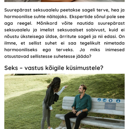
Suurepärast seksuaalelu peetakse sageli terve, hea ja
harmoonilise suhte näitajaks. Ekspertide sõnul pole see
aga reegel. Mõnikord võite nautida suurepärast
seksuaalelu ja imelist seksuaalset sobivust, kuid ei
nõustu üksteisega üldse, ärritute sageli ja nii edasi. On
ilmne, et sellist suhet ei saa tegelikult nimetada
harmooniliseks ega terveks. Ja miks inimesed
otsustavad sellistesse suhetesse jääda?
Seks – vastus kõigile küsimustele?