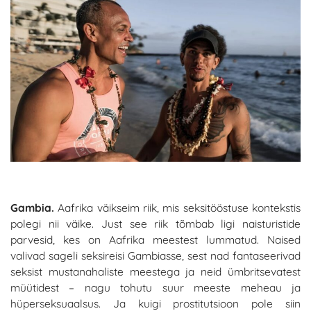
Gambia.
Aafrika väikseim riik, mis seksitööstuse kontekstis
polegi nii väike. Just see riik tõmbab ligi naisturistide
parvesid, kes on Aafrika meestest lummatud. Naised
valivad sageli seksireisi Gambiasse, sest nad fantaseerivad
seksist mustanahaliste meestega ja neid ümbritsevatest
müütidest – nagu tohutu suur meeste meheau ja
hüperseksuaalsus. Ja kuigi prostitutsioon pole siin