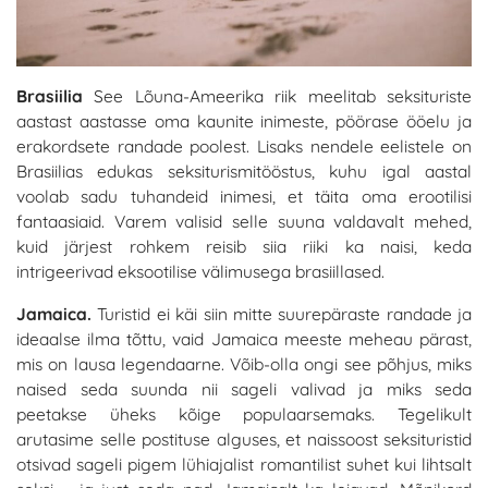
Brasiilia
See Lõuna-Ameerika riik meelitab seksituriste
aastast aastasse oma kaunite inimeste, pöörase ööelu ja
erakordsete randade poolest. Lisaks nendele eelistele on
Brasiilias edukas seksiturismitööstus, kuhu igal aastal
voolab sadu tuhandeid inimesi, et täita oma erootilisi
fantaasiaid. Varem valisid selle suuna valdavalt mehed,
kuid järjest rohkem reisib siia riiki ka naisi, keda
intrigeerivad eksootilise välimusega brasiillased.
Jamaica.
Turistid ei käi siin mitte suurepäraste randade ja
ideaalse ilma tõttu, vaid Jamaica meeste meheau pärast,
mis on lausa legendaarne. Võib-olla ongi see põhjus, miks
naised seda suunda nii sageli valivad ja miks seda
peetakse üheks kõige populaarsemaks. Tegelikult
arutasime selle postituse alguses, et naissoost seksituristid
otsivad sageli pigem lühiajalist romantilist suhet kui lihtsalt