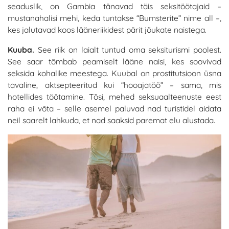
seaduslik, on Gambia tänavad täis seksitöötajaid –
mustanahalisi mehi, keda tuntakse “Bumsterite” nime all –,
kes jalutavad koos lääneriikidest pärit jõukate naistega.
Kuuba.
See riik on laialt tuntud oma seksiturismi poolest.
See saar tõmbab peamiselt lääne naisi, kes soovivad
seksida kohalike meestega. Kuubal on prostitutsioon üsna
tavaline, aktsepteeritud kui “hooajatöö” – sama, mis
hotellides töötamine. Tõsi, mehed seksuaalteenuste eest
raha ei võta – selle asemel paluvad nad turistidel aidata
neil saarelt lahkuda, et nad saaksid paremat elu alustada.