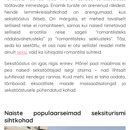
töötavate inimestega. Enamik turiste on arenenud riikidest.
Nende lemmikreisisihtkohad on arengumaad, kus
seksitööstus õitseb. On märgata, et mehed tavaliselt
selliseid reise ei romantiseeri, samas kui naised nimetavad
selliseid erootilisi reise sageli “romantilisteks
nädalavahetusteks” ja “romantilisteks seiklusteks”. Tõsi,
seda ka seetõttu, et osa naisi ei otsi sellistel reisidel mitte
ainult
seksi
, vaid ka lühiajalisi romantilisi suhteid.
Seksitööstus on igas riigis erinev. Mõnel pool maailmas ei
pea naised seksitöötajaid isegi otsima – nad lihtsalt
suhtlevad nendega rannas. Kuid mehi, kes ei taha oodata,
tõmbavad eksootiliste maade massaažisalongid ja
seksitööstusele pühendatud kohad.
Naiste populaarseimad seksiturismi
sihtkohad