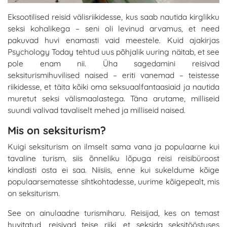
Eksootilised reisid välisriikidesse, kus saab nautida kirglikku
seksi kohalikega – seni oli levinud arvamus, et need
pakuvad huvi enamasti vaid meestele. Kuid ajakirjas
Psychology Today tehtud uus põhjalik uuring näitab, et see
pole enam nii. Üha sagedamini reisivad
seksiturismihuvilised naised – eriti vanemad – teistesse
riikidesse, et täita kõiki oma seksuaalfantaasiaid ja nautida
muretut seksi välismaalastega. Täna arutame, milliseid
suundi valivad tavaliselt mehed ja milliseid naised.
Mis on seksiturism?
Kuigi seksiturism on ilmselt sama vana ja populaarne kui
tavaline turism, siis õnneliku lõpuga reisi reisibüroost
kindlasti osta ei saa. Niisiis, enne kui sukeldume kõige
populaarsematesse sihtkohtadesse, uurime kõigepealt, mis
on seksiturism.
See on ainulaadne turismiharu. Reisijad, kes on temast
huvitatud, reisivad teise riiki, et seksida seksitööstuses