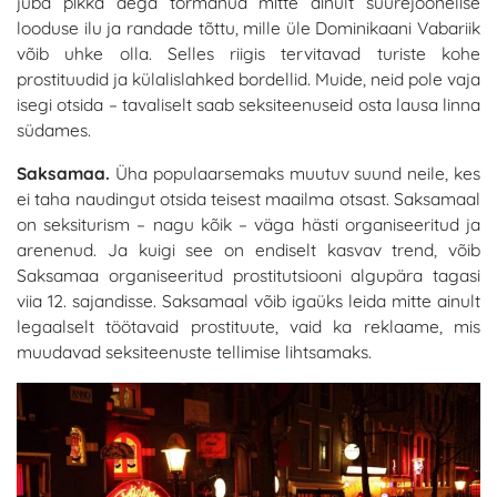
juba pikka aega tormanud mitte ainult suurejoonelise
looduse ilu ja randade tõttu, mille üle Dominikaani Vabariik
võib uhke olla. Selles riigis tervitavad turiste kohe
prostituudid ja külalislahked bordellid. Muide, neid pole vaja
isegi otsida – tavaliselt saab seksiteenuseid osta lausa linna
südames.
Saksamaa.
Üha populaarsemaks muutuv suund neile, kes
ei taha naudingut otsida teisest maailma otsast. Saksamaal
on seksiturism – nagu kõik – väga hästi organiseeritud ja
arenenud. Ja kuigi see on endiselt kasvav trend, võib
Saksamaa organiseeritud prostitutsiooni algupära tagasi
viia 12. sajandisse. Saksamaal võib igaüks leida mitte ainult
legaalselt töötavaid prostituute, vaid ka reklaame, mis
muudavad seksiteenuste tellimise lihtsamaks.