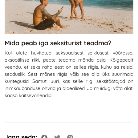
Mida peab iga seksiturist teadma?
Kui olete huvitatud seksuaalsest seiklusest võõrasse,
eksootilisse riiki, peate teadma mõnda asja. Kõigepealt
veendu, et seks raha eest on selles riigis, kuhu sa reisid,
seaduslik. Sest mõnes riigis võib see olla üks suurimaid
kuritegusid. Samuti uuri, kas selle riigi seksitöötajad on
inimkaubanduse ohvrid ja alaealised. Ja muidugi võta alati
kaasa kaitsevahendid.
Jaga seda: