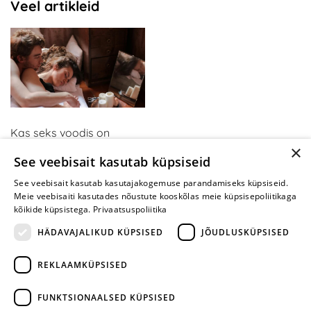
Veel artikleid
Kas seks voodis on
×
tüütuks muutunud? Kui
See veebisait kasutab küpsiseid
olete neid mänge
proovinud, mõtlete teisiti
See veebisait kasutab kasutajakogemuse parandamiseks küpsiseid.
Meie veebisaiti kasutades nõustute kooskõlas meie küpsisepoliitikaga
kõikide küpsistega.
Privaatsuspoliitika
HÄDAVAJALIKUD KÜPSISED
JÕUDLUSKÜPSISED
REKLAAMKÜPSISED
ARA JÄTA
MÄNGIMIST
FUNKTSIONAALSED KÜPSISED