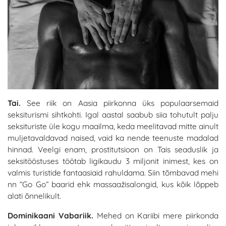
Tai.
See riik on Aasia piirkonna üks populaarsemaid
seksiturismi sihtkohti. Igal aastal saabub siia tohutult palju
seksituriste üle kogu maailma, keda meelitavad mitte ainult
muljetavaldavad naised, vaid ka nende teenuste madalad
hinnad. Veelgi enam, prostitutsioon on Tais seaduslik ja
seksitööstuses töötab ligikaudu 3 miljonit inimest, kes on
valmis turistide fantaasiaid rahuldama. Siin tõmbavad mehi
nn “Go Go” baarid ehk massaažisalongid, kus kõik lõppeb
alati õnnelikult.
Dominikaani Vabariik.
Mehed on Kariibi mere piirkonda