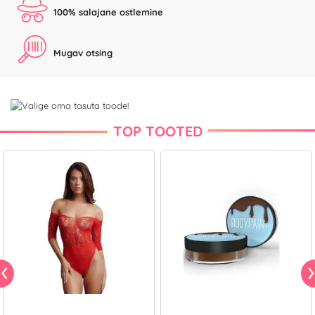
100% salajane ostlemine
Mugav otsing
TOP TOOTED