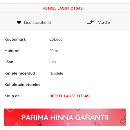
HETKEL LAOST OTSAS
Lisa soovikorvi
Võrdle
Kaubamärk
Cobeco
Maht ml
20 ml
Lõhn
Õrn
Kellele mõeldud
Naistele
Kohaletoimetamine
-
Kaup on
HETKEL LAOST OTSAS