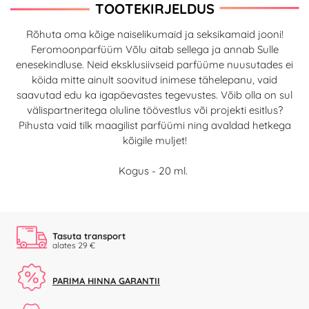
TOOTEKIRJELDUS
Rõhuta oma kõige naiselikumaid ja seksikamaid jooni!
Feromoonparfüüm Võlu aitab sellega ja annab Sulle
enesekindluse. Neid eksklusiivseid parfüüme nuusutades ei
köida mitte ainult soovitud inimese tähelepanu, vaid
saavutad edu ka igapäevastes tegevustes. Võib olla on sul
välispartneritega oluline töövestlus või projekti esitlus?
Pihusta vaid tilk maagilist parfüümi ning avaldad hetkega
kõigile muljet!
Kogus - 20 ml.
Tasuta transport
alates 29 €
PARIMA HINNA GARANTII