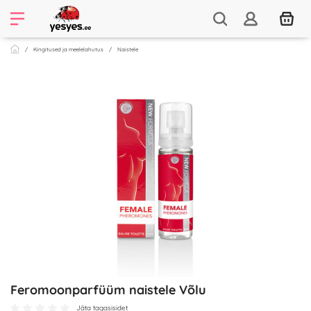
Kingitused ja meelelahutus
Naistele
Feromoonparfüüm naistele Võlu
Jäta tagasisidet