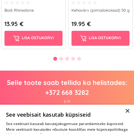
Bodi Rhinestone
Kehavärv (piimašokolaad) 50 g
13.95 €
19.95 €
LISA OSTUKORVI
LISA OSTUKORVI
Selle toote saab tellida ka helistades:
+372 668 3282
E-R
×
See veebisait kasutab küpsiseid
See veebisait kasutab kasutajakogemuse parandamiseks küpsiseid.
Arvustusi veel pole
Meie veebisaiti kasutades nõustute kooskõlas meie küpsisepoliitikaga
Ole esimene!