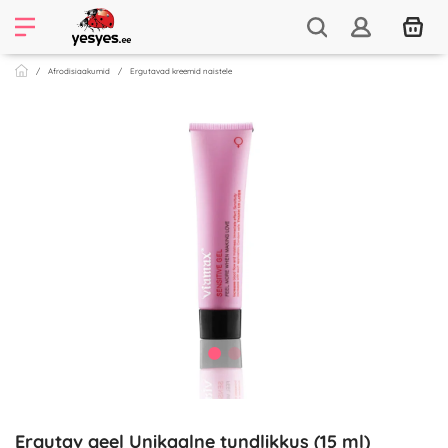
Afrodisiaakumid
Ergutavad kreemid naistele
Ergutav geel Unikaalne tundlikkus (15 ml)