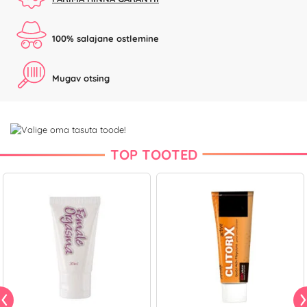
100% salajane ostlemine
Mugav otsing
TOP TOOTED