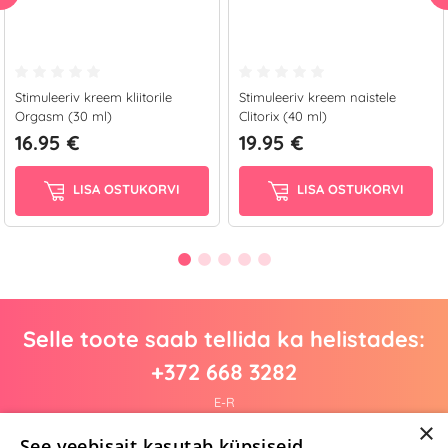
Stimuleeriv kreem kliitorile
Stimuleeriv kreem naistele
Orgasm (30 ml)
Clitorix (40 ml)
16.95 €
19.95 €
LISA OSTUKORVI
LISA OSTUKORVI
Selle toote saab tellida ka helistades:
+372 668 3282
E-R
×
See veebisait kasutab küpsiseid