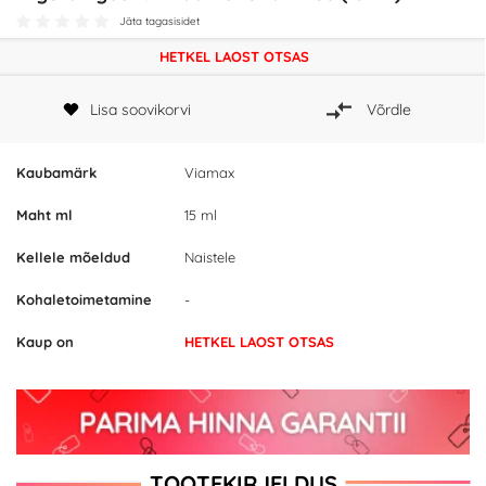
Jäta tagasisidet
HETKEL LAOST OTSAS
Lisa soovikorvi
Võrdle
Kaubamärk
Viamax
Maht ml
15 ml
Kellele mõeldud
Naistele
Kohaletoimetamine
-
Kaup on
HETKEL LAOST OTSAS
TOOTEKIRJELDUS