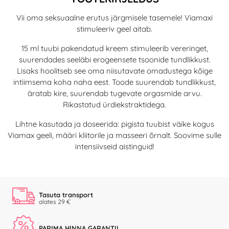
Vii oma seksuaalne erutus järgmisele tasemele! Viamaxi
stimuleeriv geel aitab.
15 ml tuubi pakendatud kreem stimuleerib vereringet,
suurendades seeläbi erogeensete tsoonide tundlikkust.
Lisaks hoolitseb see oma niisutavate omadustega kõige
intiimsema koha naha eest. Toode suurendab tundlikkust,
äratab kire, suurendab tugevate orgasmide arvu.
Rikastatud ürdiekstraktidega.
Lihtne kasutada ja doseerida: pigista tuubist väike kogus
Viamax geeli, määri kliitorile ja masseeri õrnalt. Soovime sulle
intensiivseid aistinguid!
Tasuta transport
alates 29 €
PARIMA HINNA GARANTII