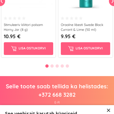
Stimuleeriv kliitori palsam
Oraalne libesti Swede Black
Horny Jar (8 g)
Currant & Lime (50 ml)
10.95 €
9.95 €
LISA OSTUKORVI
LISA OSTUKORVI
Selle toote saab tellida ka helistades:
+372 668 3282
E-R
×
See veebisait kasutab küpsiseid