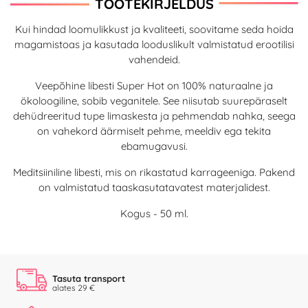
TOOTEKIRJELDUS
Kui hindad loomulikkust ja kvaliteeti, soovitame seda hoida
magamistoas ja kasutada looduslikult valmistatud erootilisi
vahendeid.
Veepõhine libesti Super Hot on 100% naturaalne ja
ökoloogiline, sobib veganitele. See niisutab suurepäraselt
dehüdreeritud tupe limaskesta ja pehmendab nahka, seega
on vahekord äärmiselt pehme, meeldiv ega tekita
ebamugavusi.
Meditsiiniline libesti, mis on rikastatud karrageeniga. Pakend
on valmistatud taaskasutatavatest materjalidest.
Kogus - 50 ml.
Tasuta transport
alates 29 €