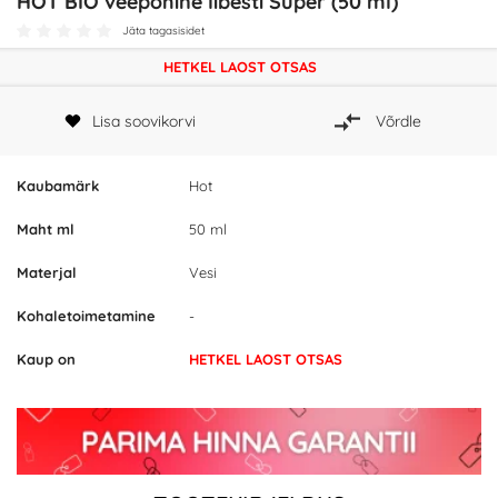
HOT BIO veepõhine libesti Super (50 ml)
Jäta tagasisidet
HETKEL LAOST OTSAS
Lisa soovikorvi
Võrdle
Kaubamärk
Hot
Maht ml
50 ml
Materjal
Vesi
Kohaletoimetamine
-
Kaup on
HETKEL LAOST OTSAS