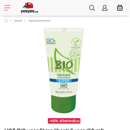
Libestid
Vaginaalsed libestid
-40%
Allahindlus