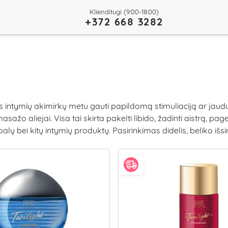
Klienditugi (9:00-18:00)
+372 668 3282
os intymių akimirkų metu gauti papildomą stimuliaciją ar jaudu
sažo aliejai. Visa tai skirta pakelti libido, žadinti aistrą, pag
lų bei kitų intymių produktų. Pasirinkimas didelis, beliko išsiri