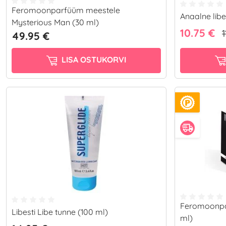
Feromoonparfüüm meestele
Anaalne libe
Mysterious Man (30 ml)
10.75 €
1
49.95 €
LISA OSTUKORVI
Feromoonpar
Libesti Libe tunne (100 ml)
ml)