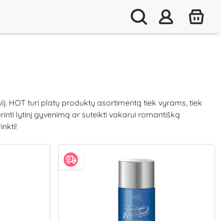
lį. HOT turi platų produktų asortimentą tiek vyrams, tiek
erinti lytinį gyvenimą ar suteikti vakarui romantišką
nkti!