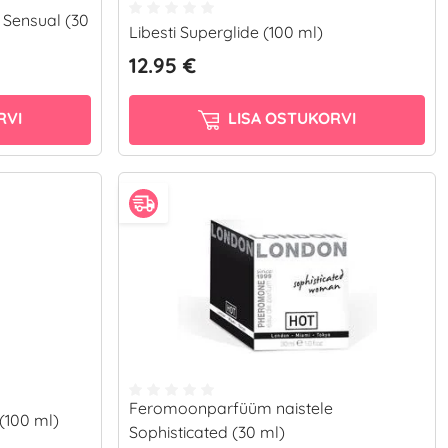
Sensual (30
Libesti Superglide (100 ml)
12.95 €
RVI
LISA OSTUKORVI
Feromoonparfüüm naistele
 (100 ml)
Sophisticated (30 ml)