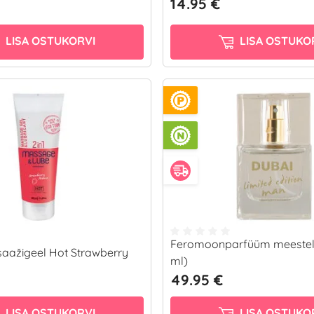
14.95 €
LISA OSTUKORVI
LISA OSTUKO
Feromoonparfüüm meestel
saažigeel Hot Strawberry
ml)
49.95 €
LISA OSTUKORVI
LISA OSTUKO