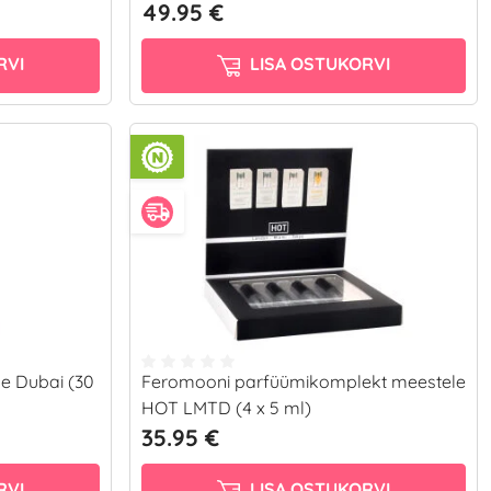
49.95 €
RVI
LISA OSTUKORVI
e Dubai (30
Feromooni parfüümikomplekt meestele
HOT LMTD (4 x 5 ml)
35.95 €
RVI
LISA OSTUKORVI