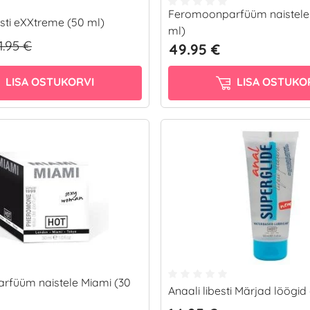
Feromoonparfüüm naistele 
sti eXXtreme (50 ml)
ml)
1.95 €
49.95 €
LISA OSTUKORVI
LISA OSTUKO
füüm naistele Miami (30
Anaali libesti Märjad löögid