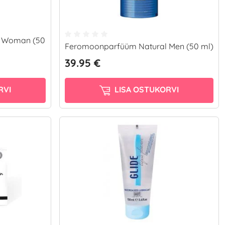
 Woman (50
Feromoonparfüüm Natural Men (50 ml)
39.95 €
RVI
LISA OSTUKORVI