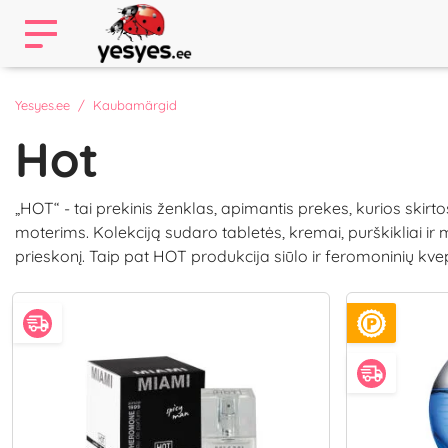
Yesyes.ee
Kaubamärgid
Hot
„HOT“ - tai prekinis ženklas, apimantis prekes, kurios skirt
moterims. Kolekciją sudaro tabletės, kremai, purškikliai ir ma
prieskonį. Taip pat HOT produkcija siūlo ir feromoninių kvepa