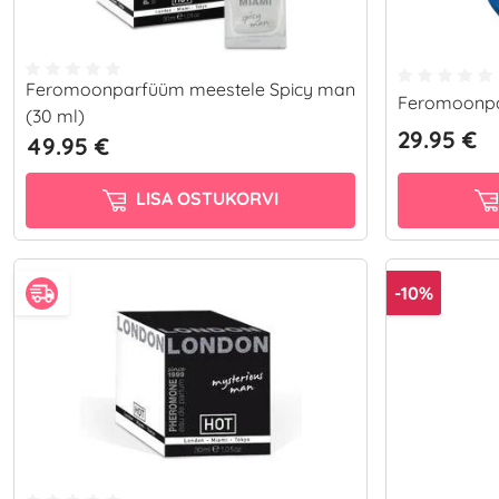
Feromoonparfüüm meestele Spicy man
Feromoonpa
(30 ml)
29.95 €
49.95 €
LISA OSTUKORVI
-10%