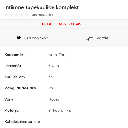
Intiimne tupekuulide komplekt
Jäta tagasisidet
HETKEL LAOST OTSAS
Lisa soovikorvi
Võrdle
Kaubamärk
Nomi Tang
Läbimõõt
3,7cm
Kuulide arv
3tk
Mänguasjade arv
2tk
Värv
Roosa
Materjal
Silikoon, TPE
Kohaletoimetamine
-