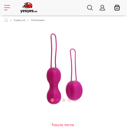
Tupekuulid
Mittevibreeriv
Tasuta tarne