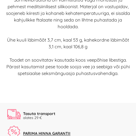
pehmest meditsiinilisest silikoonist. Materjal on vastupidav,
soojeneb kiiresti ja kohaneb kehatemperatuuriga, ei sisalda
kahjulikke ftalaate ning seda on lihtne puhastada ja
hooldada.
Ühe kuuli läbimõõt 3,7 cm, kaal 53 g, kahekordne läbimõõt
3,1 cm, kaal 106,8 g
Toodet on soovitatav kasutada koos veepõhise libestiga.
Pärast kasutamist pese toode sooja vee ja seebiga või pühi
spetsiaalse seksmänguasja puhastusvahendiga.
Tasuta transport
alates 29 €
PARIMA HINNA GARANTII