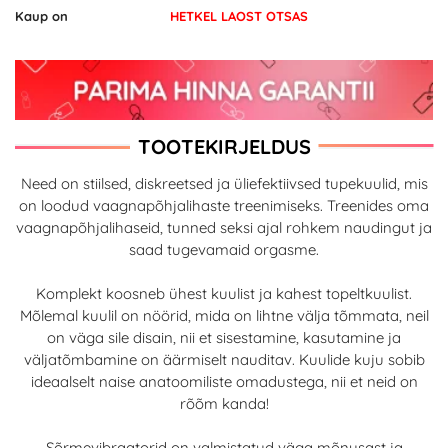
Kaup on
HETKEL LAOST OTSAS
TOOTEKIRJELDUS
Need on stiilsed, diskreetsed ja üliefektiivsed tupekuulid, mis
on loodud vaagnapõhjalihaste treenimiseks. Treenides oma
vaagnapõhjalihaseid, tunned seksi ajal rohkem naudingut ja
saad tugevamaid orgasme.
Komplekt koosneb ühest kuulist ja kahest topeltkuulist.
Mõlemal kuulil on nöörid, mida on lihtne välja tõmmata, neil
on väga sile disain, nii et sisestamine, kasutamine ja
väljatõmbamine on äärmiselt nauditav. Kuulide kuju sobib
ideaalselt naise anatoomiliste omadustega, nii et neid on
rõõm kanda!
Sõrmevibraatorid on valmistatud väga mõnusast ja