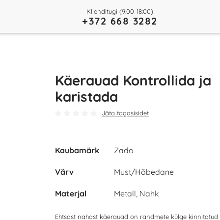
Klienditugi (9:00-18:00)
+372 668 3282
Käerauad Kontrollida ja
karistada
Jäta tagasisidet
Kaubamärk
Zado
Värv
Must/Hõbedane
Materjal
Metall, Nahk
Ehtsast nahast käerauad on randmete külge kinnitatud 