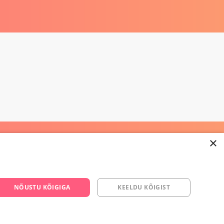
×
668 3282
NÕUSTU KÕIGIGA
KEELDU KÕIGIST
s.ee
om/yesyes.ee
esyes.ee