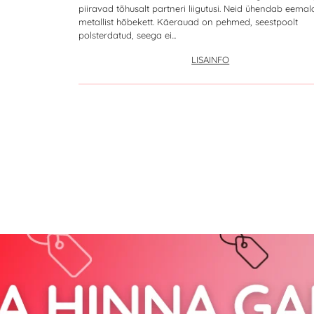
piiravad tõhusalt partneri liigutusi. Neid ühendab eema
metallist hõbekett. Käerauad on pehmed, seestpoolt
polsterdatud, seega ei...
LISAINFO