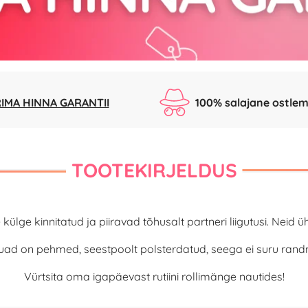
IMA HINNA GARANTII
100% salajane ostlem
TOOTEKIRJELDUS
lge kinnitatud ja piiravad tõhusalt partneri liigutusi. Neid
ad on pehmed, seestpoolt polsterdatud, seega ei suru rand
Vürtsita oma igapäevast rutiini rollimänge nautides!