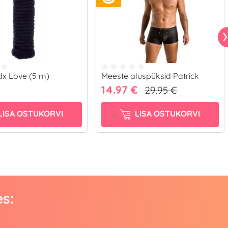
dx Love (5 m)
Meeste aluspüksid Patrick
14.97 €
29.95 €
LISA OSTUKORVI
LISA OSTUKORVI
es: