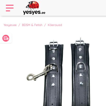
Yesyes.ee
BDSM & Fetish
Käerauad