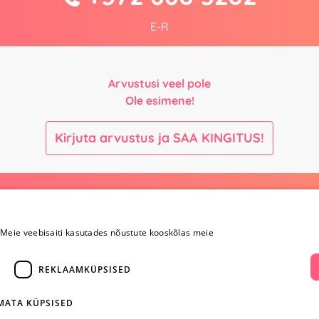
E-R
Arvustusi veel pole
Ole esimene!
Kirjuta arvustus ja SAA KINGITUS!
Maksmine ja
Kontaktid
kohaletoimetamine
Meie veebisaiti kasutades nõustute kooskõlas meie
+372 
Maksmine ja
kohaletoimetamine
REKLAAMKÜPSISED
info@yesye
Kauba tagastamine
i
Konfidentsiaalsus
facebook.c
Ostureeglid
IMATA KÜPSISED
ientidele
Privaatsuspoliitika
Instagram/y