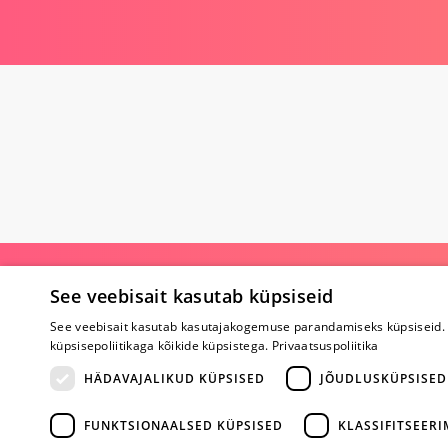
Poe kohta
See veebisait kasutab küpsiseid
Meist
See veebisait kasutab kasutajakogemuse parandamiseks küpsiseid. 
Koostöö
küpsisepoliitikaga kõikide küpsistega.
Privaatsuspoliitika
Tagasiside
HÄDAVAJALIKUD KÜPSISED
JÕUDLUSKÜPSISED
Küsimused
Erootiline ajakir
Kaubamärgid
FUNKTSIONAALSED KÜPSISED
KLASSIFITSEER
Registreeritud kl