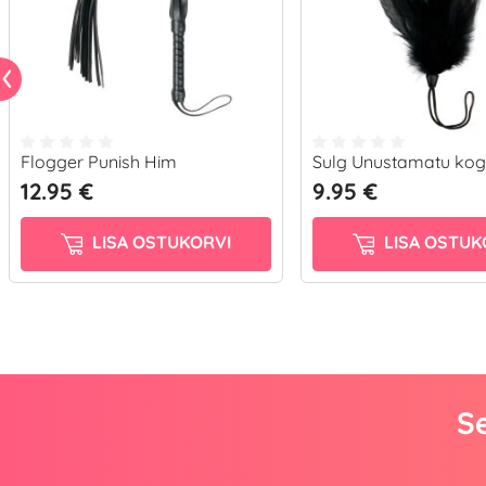
Flogger Punish Him
Sulg Unustamatu ko
12.95 €
9.95 €
LISA OSTUKORVI
LISA OSTUK
Se