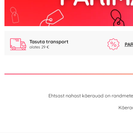
Tasuta transport
PAR
alates 29 €
Ehtsast nahast käerauad on randmete kü
Käerau