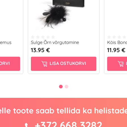
gemus
Sulge Õrn võrgutamine
Köis Bon
13.95 €
11.95 €
ORVI
LISA OSTUKORVI
lle toote saab tellida ka helistad
+372 668 3282