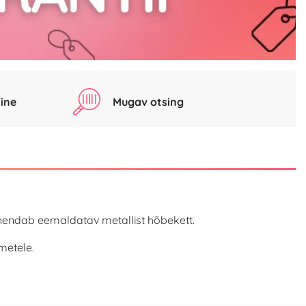
ine
Mugav otsing
 ühendab eemaldatav metallist hõbekett.
metele.