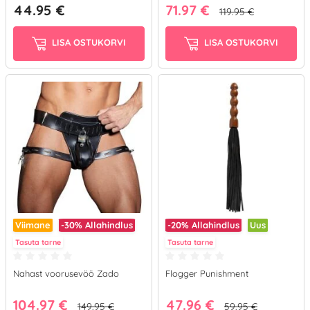
44.95 €
71.97 €
119.95 €
LISA OSTUKORVI
LISA OSTUKORVI
Viimane
-30%
Allahindlus
-20%
Allahindlus
Uus
Tasuta tarne
Tasuta tarne
Nahast voorusevöö Zado
Flogger Punishment
104.97 €
47.96 €
149.95 €
59.95 €