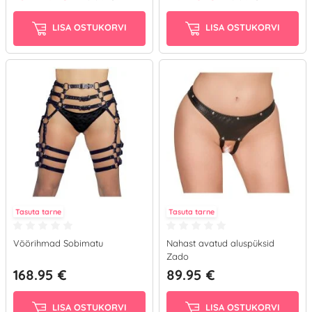
LISA OSTUKORVI
LISA OSTUKORVI
Tasuta tarne
Tasuta tarne
Vöörihmad Sobimatu
Nahast avatud aluspüksid
Zado
168.95 €
89.95 €
LISA OSTUKORVI
LISA OSTUKORVI