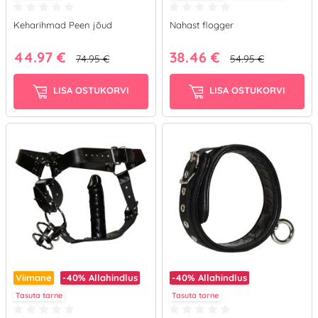
Keharihmad Peen jõud
Nahast flogger
44.97 €
38.46 €
74.95 €
54.95 €
LISA OSTUKORVI
LISA OSTUKORVI
Viimane
-40%
Allahindlus
-40%
Allahindlus
Tasuta tarne
Tasuta tarne