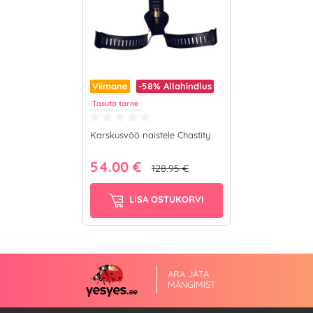
Viimane
-58%
Allahindlus
Tasuta tarne
Karskusvöö naistele Chastity
54.00 €
128.95 €
LISA OSTUKORVI
ARA JÄTA
MÄNGIMIST