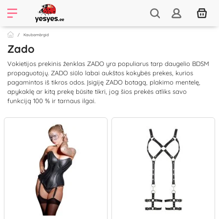
Kaubamärgid
Zado
Vokietijos prekinis ženklas ZADO yra populiarus tarp daugelio BDSM
propaguotojų. ZADO siūlo labai aukštos kokybės prekes, kurios
pagamintos iš tikros odos. Įsigiję ZADO botagą, plakimo mentelę,
apykaklę ar kitą prekę būsite tikri, jog šios prekės atliks savo
funkciją 100 % ir tarnaus ilgai.