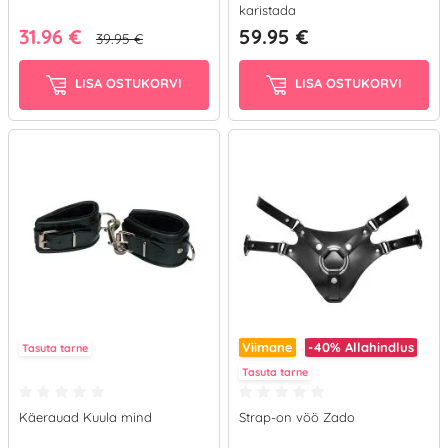
karistada
31.96 €
59.95 €
39.95 €
LISA OSTUKORVI
LISA OSTUKORVI
Viimane
-40%
Allahindlus
Tasuta tarne
Tasuta tarne
Käerauad Kuula mind
Strap-on vöö Zado