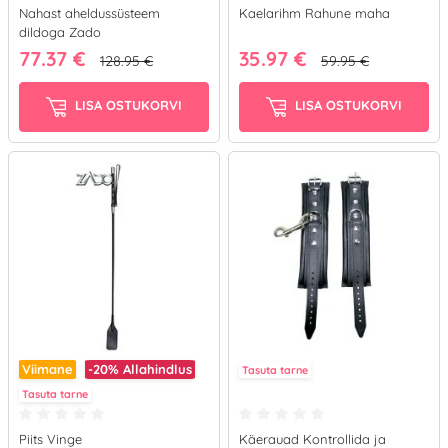
Nahast aheldussüsteem
Kaelarihm Rahune maha
dildoga Zado
77.37 €
35.97 €
128.95 €
59.95 €
LISA OSTUKORVI
LISA OSTUKORVI
Viimane
-20%
Allahindlus
Tasuta tarne
Tasuta tarne
Piits Vinge
Käerauad Kontrollida ja