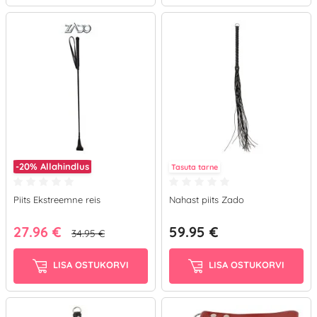
-20%
Allahindlus
Tasuta tarne
Piits Ekstreemne reis
Nahast piits Zado
27.96 €
59.95 €
34.95 €
LISA OSTUKORVI
LISA OSTUKORVI