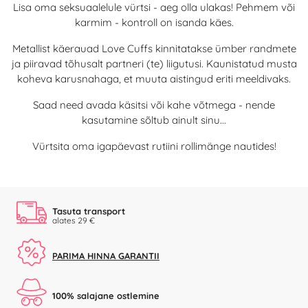
Lisa oma seksuaalelule vürtsi - aeg olla ulakas! Pehmem või
karmim - kontroll on isanda käes.
Metallist käerauad Love Cuffs kinnitatakse ümber randmete
ja piiravad tõhusalt partneri (te) liigutusi. Kaunistatud musta
koheva karusnahaga, et muuta aistingud eriti meeldivaks.
Saad need avada käsitsi või kahe võtmega - nende
kasutamine sõltub ainult sinu...
Vürtsita oma igapäevast rutiini rollimänge nautides!
Tasuta transport
alates 29 €
PARIMA HINNA GARANTII
100% salajane ostlemine