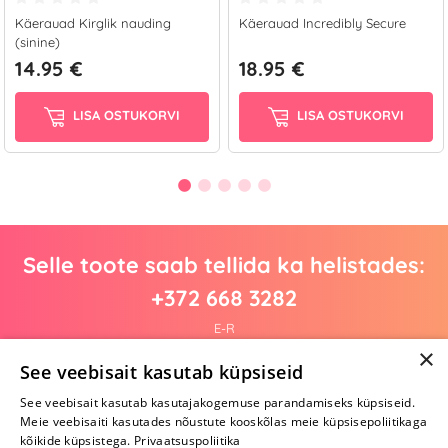
Käerauad Kirglik nauding
Käerauad Incredibly Secure
(sinine)
14.95 €
18.95 €
LISA OSTUKORVI
LISA OSTUKORVI
Selle toote saab tellida ka helistades:
+372 668 3282
E-R
×
See veebisait kasutab küpsiseid
See veebisait kasutab kasutajakogemuse parandamiseks küpsiseid.
Arvustusi veel pole
Meie veebisaiti kasutades nõustute kooskõlas meie küpsisepoliitikaga
Ole esimene!
kõikide küpsistega.
Privaatsuspoliitika