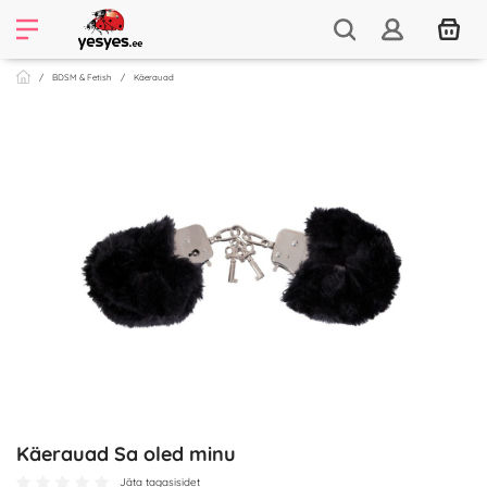
BDSM & Fetish
Käerauad
Käerauad Sa oled minu
Jäta tagasisidet