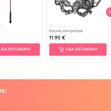
Kaunis silmamask
11.95 €
LISA OSTUKORVI
LISA OSTUKORVI
es: