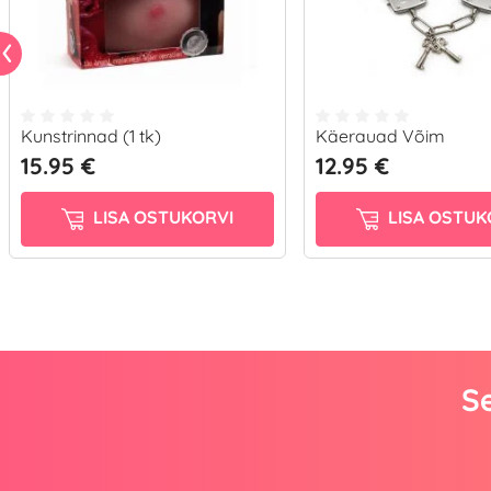
Kunstrinnad (1 tk)
Käerauad Võim
15.95 €
12.95 €
LISA OSTUKORVI
LISA OSTUK
Se