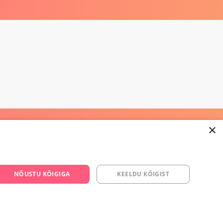
×
668 3282
NÕUSTU KÕIGIGA
KEELDU KÕIGIST
s.ee
om/yesyes.ee
esyes.ee