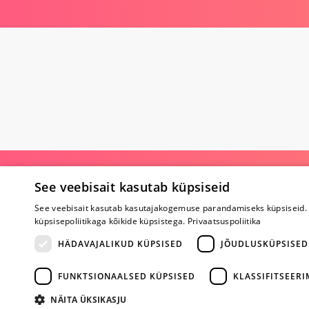
Poe kohta
See veebisait kasutab küpsiseid
See veebisait kasutab kasutajakogemuse parandamiseks küpsiseid. 
Meist
küpsisepoliitikaga kõikide küpsistega.
Privaatsuspoliitika
Koostöö
Tagasiside
HÄDAVAJALIKUD KÜPSISED
JÕUDLUSKÜPSISED
Küsimused
Erootiline ajakir
Kaubamärgid
FUNKTSIONAALSED KÜPSISED
KLASSIFITSEER
Registreeritud kl
NÄITA ÜKSIKASJU