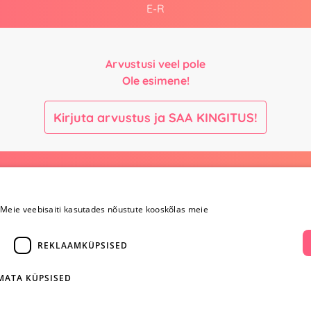
E-R
Arvustusi veel pole
Ole esimene!
Kirjuta arvustus ja SAA KINGITUS!
Maksmine ja
Kontaktid
kohaletoimetamine
Meie veebisaiti kasutades nõustute kooskõlas meie
+372 
Maksmine ja
kohaletoimetamine
REKLAAMKÜPSISED
info@yesye
Kauba tagastamine
i
Konfidentsiaalsus
facebook.c
Ostureeglid
IMATA KÜPSISED
ientidele
Privaatsuspoliitika
Instagram/y