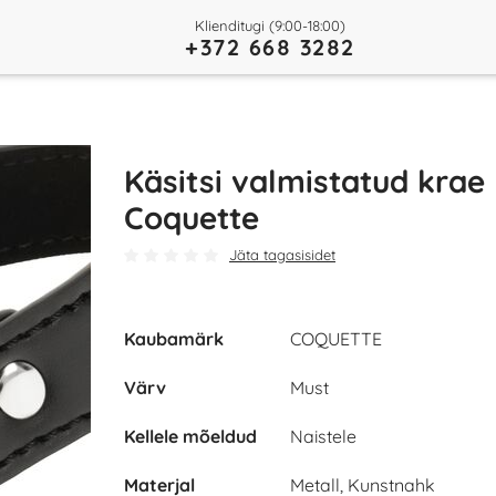
Klienditugi (9:00-18:00)
+372 668 3282
Käsitsi valmistatud krae
Coquette
Jäta tagasisidet
Kaubamärk
COQUETTE
Värv
Must
Kellele mõeldud
Naistele
Materjal
Metall, Kunstnahk