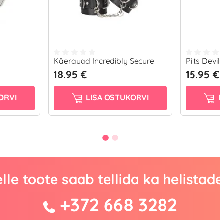
Käerauad Incredibly Secure
Piits Devil
18.95 €
15.95 €
ORVI
LISA OSTUKORVI
lle toote saab tellida ka helistad
+372 668 3282