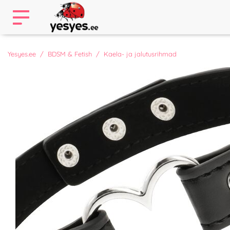
Yesyes.ee
BDSM & Fetish
Kaela- ja jalutusrihmad