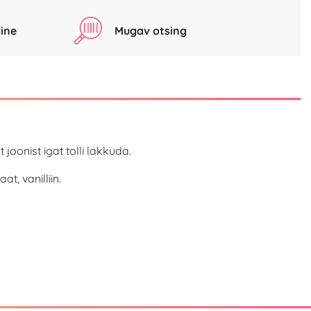
ine
Mugav otsing
oonist igat tolli lakkuda.
t, vanilliin.