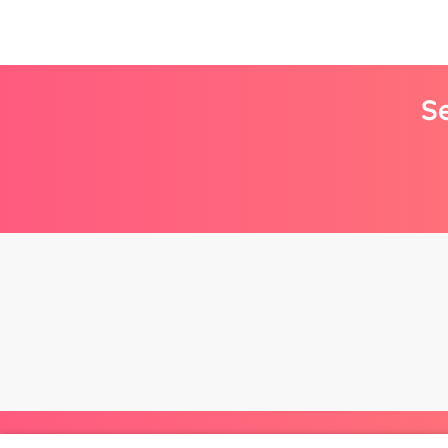
Se
Poe kohta