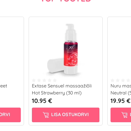
weet
Extase Sensuel massaažiõli
Nuru mas
Hot Strawberry (30 ml)
Neutral (
10.95 €
19.95 €
ORVI
LISA OSTUKORVI