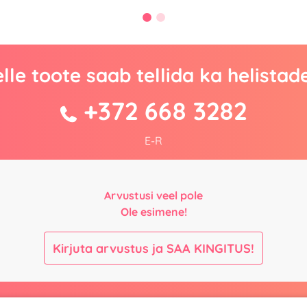
lle toote saab tellida ka helistad
+372 668 3282
E-R
Arvustusi veel pole
Ole esimene!
Kirjuta arvustus ja SAA KINGITUS!
Maksmine ja
Kontaktid