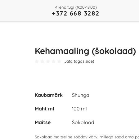
Klienditugi (9:00-18:00)
+372 668 3282
Kehamaaling (šokolaad)
Jäta tagasisidet
Kaubamärk
Shunga
Maht ml
100 ml
Maitse
Šokolaad
Šokolaadimaitseline söödav värv, millega saad oma pa