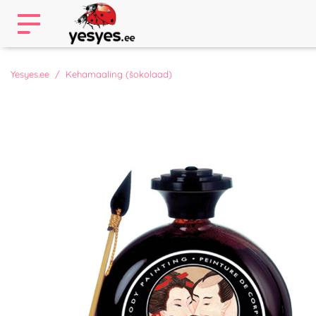
Yesyes.ee
Kehamaaling (šokolaad)