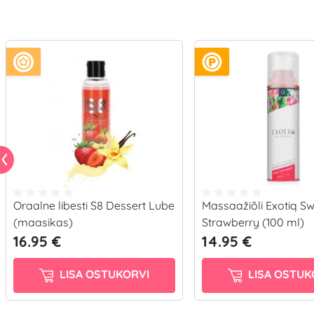
Oraalne libesti S8 Dessert Lube
Massaažiõli Exotiq S
(maasikas)
Strawberry (100 ml)
16.95 €
14.95 €
LISA OSTUKORVI
LISA OSTUK