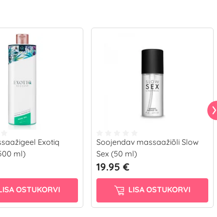
saažigeel Exotiq
Soojendav massaažiõli Slow
500 ml)
Sex (50 ml)
19.95 €
LISA OSTUKORVI
LISA OSTUKORVI