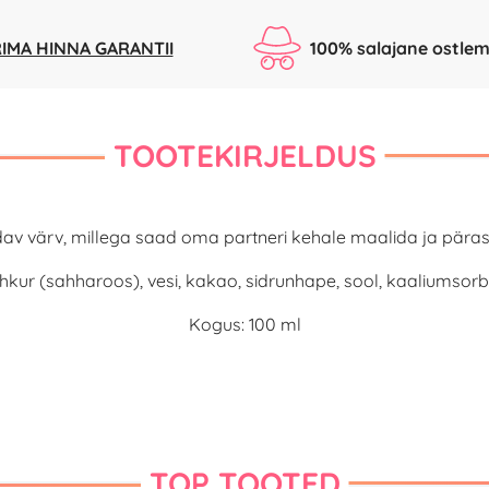
IMA HINNA GARANTII
100% salajane ostlem
TOOTEKIRJELDUS
v värv, millega saad oma partneri kehale maalida ja pärast j
hkur (sahharoos), vesi, kakao, sidrunhape, sool, kaaliumsorbaa
Kogus: 100 ml
TOP TOOTED