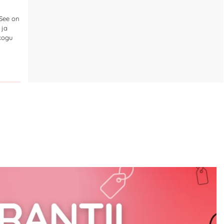
See on
 ja
 kogu