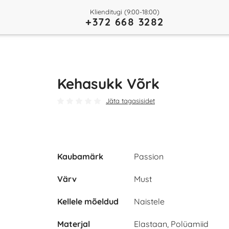
Klienditugi (9:00-18:00)
+372 668 3282
Kehasukk Võrk
Jäta tagasisidet
Kaubamärk
Passion
Värv
Must
Kellele mõeldud
Naistele
Materjal
Elastaan, Polüamiid