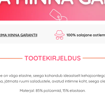
IMA HINNA GARANTII
100% salajane ostlem
TOOTEKIRJELDUS
on väga elastne, seega kohandub ideaalselt kehajoontega ja
a, jätmata ruumi saladustele, avatud intiimne koht, seega ole
Materjal: 85% polüamiid, 15% elastaan.