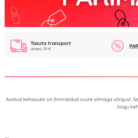
Tasuta transport
PAR
alates 29 €
Avatud kehasukk on õmmeldud suure silmaga võrgust. See 
kogu keh