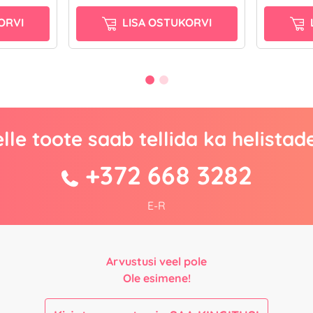
ORVI
LISA OSTUKORVI
lle toote saab tellida ka helistad
+372 668 3282
E-R
Arvustusi veel pole
Ole esimene!