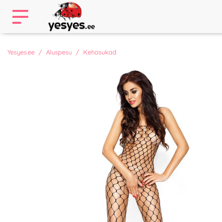
Yesyes.ee
Aluspesu
Kehasukad