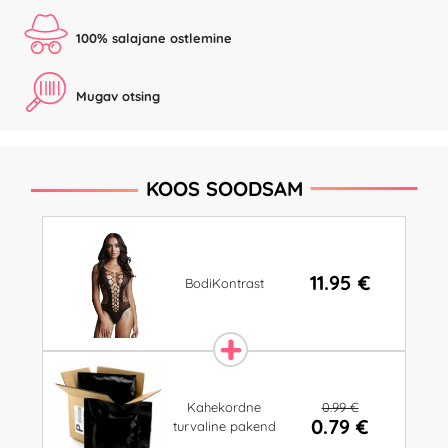
100% salajane ostlemine
Mugav otsing
KOOS SOODSAM
11.95 €
BodiKontrast
0.99 €
Kahekordne
0.79 €
turvaline pakend