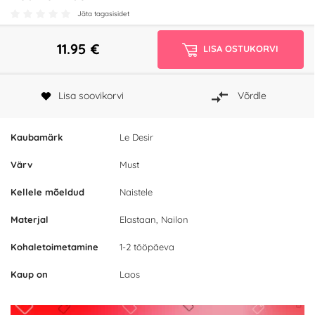
Jäta tagasisidet
11.95
€
LISA OSTUKORVI
Lisa soovikorvi
Võrdle
Kaubamärk
Le Desir
Värv
Must
Kellele mõeldud
Naistele
Materjal
Elastaan, Nailon
Kohaletoimetamine
1-2 tööpäeva
Kaup on
Laos