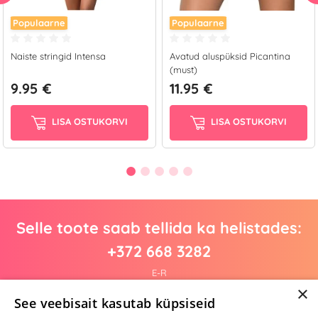
Populaarne
Populaarne
Naiste stringid Intensa
Avatud aluspüksid Picantina
(must)
9.95 €
11.95 €
LISA OSTUKORVI
LISA OSTUKORVI
Selle toote saab tellida ka helistades:
+372 668 3282
E-R
×
See veebisait kasutab küpsiseid