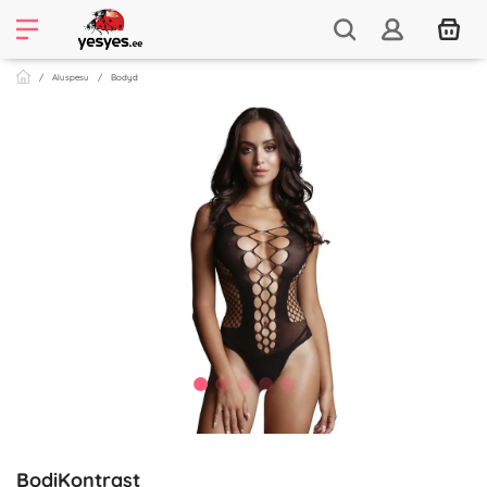
Aluspesu
Bodyd
BodiKontrast