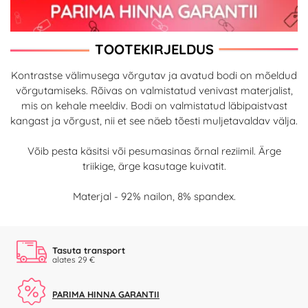
TOOTEKIRJELDUS
Kontrastse välimusega võrgutav ja avatud bodi on mõeldud
võrgutamiseks. Rõivas on valmistatud venivast materjalist,
mis on kehale meeldiv. Bodi on valmistatud läbipaistvast
kangast ja võrgust, nii et see näeb tõesti muljetavaldav välja.
Võib pesta käsitsi või pesumasinas õrnal reziimil. Ärge
triikige, ärge kasutage kuivatit.
Materjal - 92% nailon, 8% spandex.
Tasuta transport
alates 29 €
PARIMA HINNA GARANTII