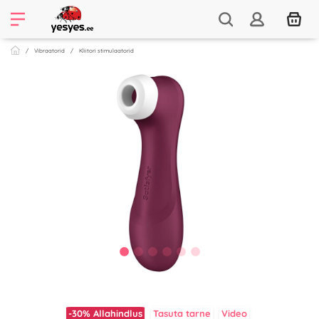
Vibraatorid
Kliitori stimulaatorid
-30%
Allahindlus
Tasuta tarne
Video