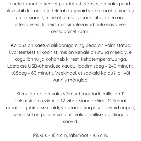
lainete tunnet ja kerget puudutust. Kaasas on kaks pead –
üks sobib kliitoriga ja tekitab tugevaid vaakumrõhulaineid ja
pulsatsioone, teine õhukese silikoonikihiga pea aga
intensiivseid laineid, mis simuleerivad pulseeriva vee
sensuaalset rütmi.
Korpus on kaetud silikooniga ning pead on valmistatud
kvaliteetsest silikoonist, mis on kehale ohutu ja meeldiv, ei
kogu lõhnu ja kohaneb kiiresti kehatemperatuuriga.
Laetakse USB-ühenduse kaudu, laadimisaeg - 240 minutit,
tööaeg - 60 minutit. Veekindel, et saaksid ka duši all või
vannis mängida.
Stimulaatoril on kaks võimsat mootorit, millel on 11
pulsatsioonirežiimi ja 12 vibratsioonirežiimi. Mõlemat
mootorit juhitakse eraldi, vajutades korpusel olevaid nuppe,
seega sul on palju võimalusi valida, milliseid aistinguid
soovid.
Pikkus - 16,4 cm, läbimõõt - 4,6 cm.