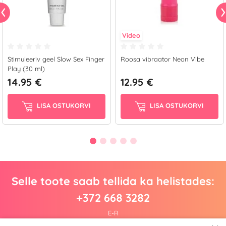
Video
Stimuleeriv geel Slow Sex Finger
Roosa vibraator Neon Vibe
Play (30 ml)
14.95 €
12.95 €
LISA OSTUKORVI
LISA OSTUKORVI
Selle toote saab tellida ka helistades:
+372 668 3282
E-R