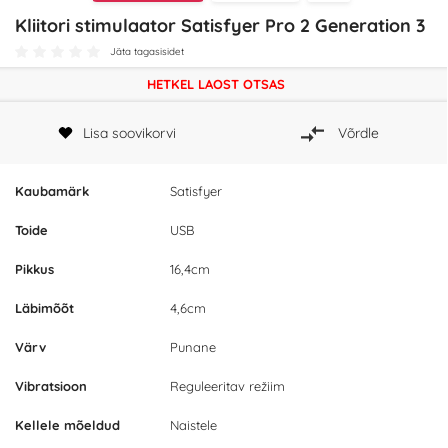
Kliitori stimulaator Satisfyer Pro 2 Generation 3
Jäta tagasisidet
HETKEL LAOST OTSAS
Lisa soovikorvi
Võrdle
Kaubamärk
Satisfyer
Toide
USB
Pikkus
16,4cm
Läbimõõt
4,6cm
Värv
Punane
Vibratsioon
Reguleeritav režiim
Kellele mõeldud
Naistele