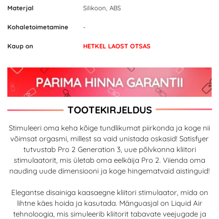
Materjal
Silikoon, ABS
Kohaletoimetamine
-
Kaup on
HETKEL LAOST OTSAS
TOOTEKIRJELDUS
Stimuleeri oma keha kõige tundlikumat piirkonda ja koge nii
võimsat orgasmi, millest sa vaid unistada oskasid! Satisfyer
tutvustab Pro 2 Generation 3, uue põlvkonna kliitori
stimulaatorit, mis ületab oma eelkäija Pro 2. Viienda oma
nauding uude dimensiooni ja koge hingematvaid aistinguid!
Elegantse disainiga kaasaegne kliitori stimulaator, mida on
lihtne käes hoida ja kasutada. Mänguasjal on Liquid Air
tehnoloogia, mis simuleerib kliitorit tabavate veejugade ja