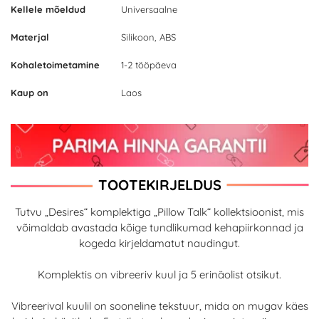
Kellele mõeldud
Universaalne
Materjal
Silikoon, ABS
Kohaletoimetamine
1-2 tööpäeva
Kaup on
Laos
TOOTEKIRJELDUS
Tutvu „Desires“ komplektiga „Pillow Talk“ kollektsioonist, mis
võimaldab avastada kõige tundlikumad kehapiirkonnad ja
kogeda kirjeldamatut naudingut.
Komplektis on vibreeriv kuul ja 5 erinäolist otsikut.
Vibreerival kuulil on sooneline tekstuur, mida on mugav käes