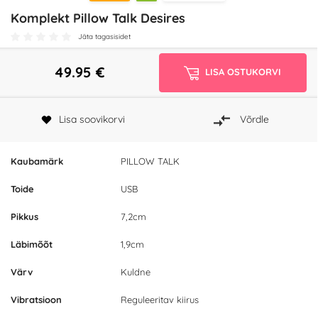
Komplekt Pillow Talk Desires
Jäta tagasisidet
49.95
€
LISA OSTUKORVI
Lisa soovikorvi
Võrdle
Kaubamärk
PILLOW TALK
Toide
USB
Pikkus
7,2cm
Läbimõõt
1,9cm
Värv
Kuldne
Vibratsioon
Reguleeritav kiirus