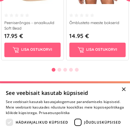
Peeniserõngas - anaalkuulid
Õmblusteta meeste bokserid
Soft Bead
17.95 €
14.95 €
LISA OSTUKORVI
LISA OSTUKORVI
×
Selle toote saab tellida ka helistades:
See veebisait kasutab küpsiseid
+372 668 3282
See veebisait kasutab kasutajakogemuse parandamiseks küpsiseid.
Meie veebisaiti kasutades nõustute kooskõlas meie küpsisepoliitikaga
E-R
kõikide küpsistega.
Privaatsuspoliitika
HÄDAVAJALIKUD KÜPSISED
JÕUDLUSKÜPSISED