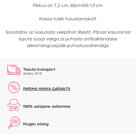
Pikkus on 7,2 cm, läbimõõt 1,9 cm.
Kaasa tuleb hoiustamiskott.
Soovitatav on kasutada veepõhist libestit. Pärast kasutamist
loputa sooja veega ja puhasta antibakteriaalse
seksimänguasjade puhastusvahendiga.
Tasuta transport
alates 29 €
PARIMA HINNA GARANTII
100% salajane ostlemine
Mugav otsing