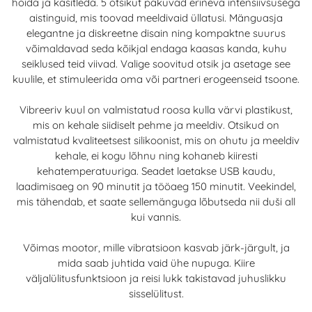
hoida ja käsitleda. 5 otsikut pakuvad erineva intensiivsusega
aistinguid, mis toovad meeldivaid üllatusi. Mänguasja
elegantne ja diskreetne disain ning kompaktne suurus
võimaldavad seda kõikjal endaga kaasas kanda, kuhu
seiklused teid viivad. Valige soovitud otsik ja asetage see
kuulile, et stimuleerida oma või partneri erogeenseid tsoone.
Vibreeriv kuul on valmistatud roosa kulla värvi plastikust,
mis on kehale siidiselt pehme ja meeldiv. Otsikud on
valmistatud kvaliteetsest silikoonist, mis on ohutu ja meeldiv
kehale, ei kogu lõhnu ning kohaneb kiiresti
kehatemperatuuriga. Seadet laetakse USB kaudu,
laadimisaeg on 90 minutit ja tööaeg 150 minutit. Veekindel,
mis tähendab, et saate sellemänguga lõbutseda nii duši all
kui vannis.
Võimas mootor, mille vibratsioon kasvab järk-järgult, ja
mida saab juhtida vaid ühe nupuga. Kiire
väljalülitusfunktsioon ja reisi lukk takistavad juhuslikku
sisselülitust.