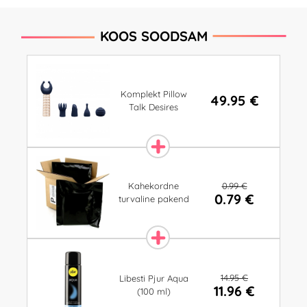
KOOS SOODSAM
Komplekt Pillow
49.95 €
Talk Desires
0.99 €
Kahekordne
0.79 €
turvaline pakend
14.95 €
Libesti Pjur Aqua
11.96 €
(100 ml)