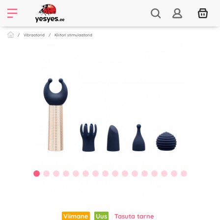
Vibraatorid
Kliitori stimulaatorid
Viimane
Uus
Tasuta tarne