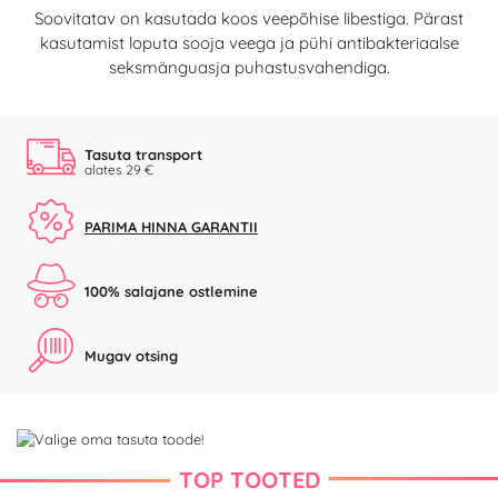
Soovitatav on kasutada koos veepõhise libestiga. Pärast
kasutamist loputa sooja veega ja pühi antibakteriaalse
seksmänguasja puhastusvahendiga.
Tasuta transport
alates 29 €
PARIMA HINNA GARANTII
100% salajane ostlemine
Mugav otsing
TOP TOOTED