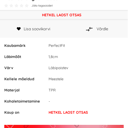
Jäta tagasisidet
HETKEL LAOST OTSAS
Lisa soovikorvi
Võrdle
Kaubamärk
PerfectFit
Läbimõõt
1,8cm
Värv
Läbipaistev
Kellele mõeldud
Meestele
Materjal
TPR
Kohaletoimetamine
-
Kaup on
HETKEL LAOST OTSAS