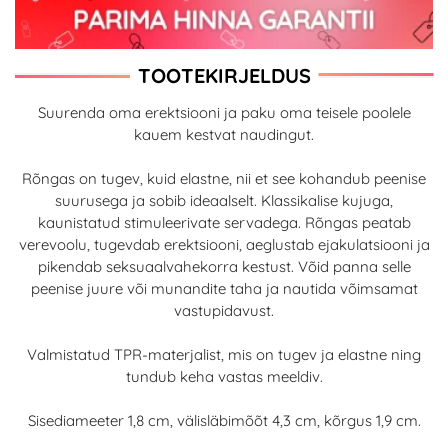
TOOTEKIRJELDUS
Suurenda oma erektsiooni ja paku oma teisele poolele
kauem kestvat naudingut.
Rõngas on tugev, kuid elastne, nii et see kohandub peenise
suurusega ja sobib ideaalselt. Klassikalise kujuga,
kaunistatud stimuleerivate servadega. Rõngas peatab
verevoolu, tugevdab erektsiooni, aeglustab ejakulatsiooni ja
pikendab seksuaalvahekorra kestust. Võid panna selle
peenise juure või munandite taha ja nautida võimsamat
vastupidavust.
Valmistatud TPR-materjalist, mis on tugev ja elastne ning
tundub keha vastas meeldiv.
Sisediameeter 1,8 cm, välisläbimõõt 4,3 cm, kõrgus 1,9 cm.