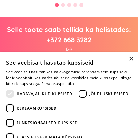
Selle toote saab tellida ka helistades:
+372 668 3282
E-R
×
See veebisait kasutab küpsiseid
See veebisait kasutab kasutajakogemuse parandamiseks küpsiseid.
Arvustusi veel pole
Meie veebisaiti kasutades nõustute kooskõlas meie küpsisepoliitikaga
Ole esimene!
kõikide küpsistega.
Privaatsuspoliitika
Kirjuta arvustus ja SAA KINGITUS!
HÄDAVAJALIKUD KÜPSISED
JÕUDLUSKÜPSISED
REKLAAMKÜPSISED
ARA JÄTA
MÄNGIMIST
FUNKTSIONAALSED KÜPSISED
+372 668 3282
KLASSIFITSEERIMATA KÜPSISED