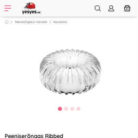
Peeniserõngad ja -mansetid
Klassikaline
Peeniserõngas Ribbed