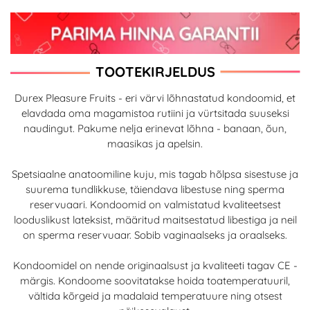
TOOTEKIRJELDUS
Durex Pleasure Fruits - eri värvi lõhnastatud kondoomid, et
elavdada oma magamistoa rutiini ja vürtsitada suuseksi
naudingut. Pakume nelja erinevat lõhna - banaan, õun,
maasikas ja apelsin.
Spetsiaalne anatoomiline kuju, mis tagab hõlpsa sisestuse ja
suurema tundlikkuse, täiendava libestuse ning sperma
reservuaari. Kondoomid on valmistatud kvaliteetsest
looduslikust lateksist, määritud maitsestatud libestiga ja neil
on sperma reservuaar. Sobib vaginaalseks ja oraalseks.
Kondoomidel on nende originaalsust ja kvaliteeti tagav CE -
märgis. Kondoome soovitatakse hoida toatemperatuuril,
vältida kõrgeid ja madalaid temperatuure ning otsest