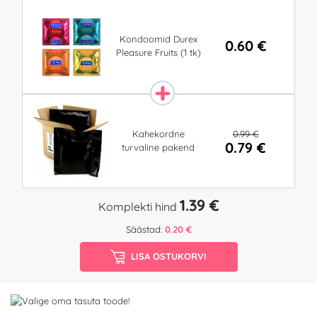
Kondoomid Durex
0.60 €
Pleasure Fruits (1 tk)
0.99 €
Kahekordne
0.79 €
turvaline pakend
1.39 €
Komplekti hind
Säästad:
0.20 €
LISA OSTUKORVI