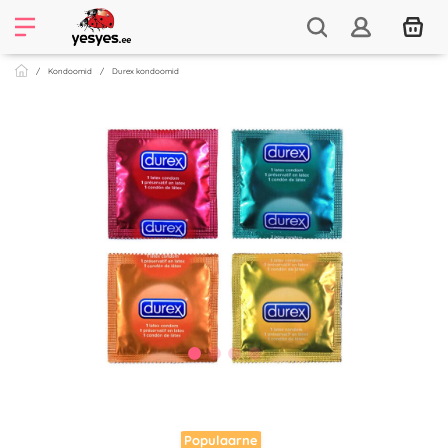
Kondoomid
Durex kondoomid
Populaarne