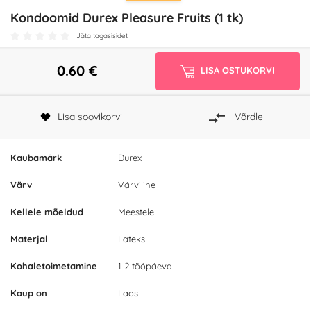
Kondoomid Durex Pleasure Fruits (1 tk)
Jäta tagasisidet
0.60
€
LISA OSTUKORVI
Lisa soovikorvi
Võrdle
Kaubamärk
Durex
Värv
Värviline
Kellele mõeldud
Meestele
Materjal
Lateks
Kohaletoimetamine
1-2 tööpäeva
Kaup on
Laos