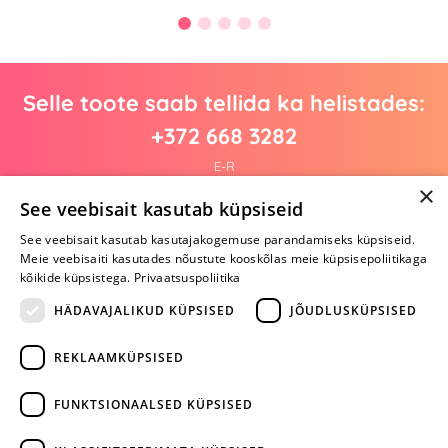
Selle toote saab tellida ka helistades:
+372 668 3282
E-R
×
See veebisait kasutab küpsiseid
See veebisait kasutab kasutajakogemuse parandamiseks küpsiseid.
Arvustusi veel pole
Meie veebisaiti kasutades nõustute kooskõlas meie küpsisepoliitikaga
Ole esimene!
kõikide küpsistega.
Privaatsuspoliitika
Kirjuta arvustus ja SAA KINGITUS!
HÄDAVAJALIKUD KÜPSISED
JÕUDLUSKÜPSISED
REKLAAMKÜPSISED
ARA JÄTA
MÄNGIMIST
FUNKTSIONAALSED KÜPSISED
+372 668 3282