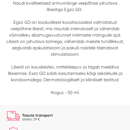
Naudi kvaliteetseid armumänge veepõhise jahutava
libestiga Egzo GO.
Egzo GO on looduslikest koostisosadest valmistatud
veepõhine libesti, mis niisutab intensiivselt ja vähendab
võimalikku ebamugavustunnet intiimsete mängude ajal.
Libesti on jahutava toimega, vähendab meeste tundlikkust,
aeglustab ejakulatsiooni ja pakub naistele täiendavat
stimulatsiooni.
Libesti on kauakestev, mittekleepuv ja tagab meeldiva
libisemise. Exzo GO sobib kasutamiseks kõigi sekslelude ja
kondoomidega. Dermatoloogiliselt ja kliiniliselt testitud.
Kogus - 50 ml.
Tasuta transport
alates 29 €