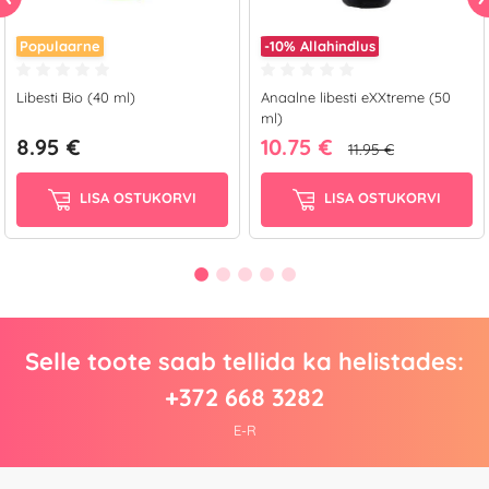
Populaarne
-10%
Allahindlus
Libesti Bio (40 ml)
Anaalne libesti eXXtreme (50
ml)
8.95 €
10.75 €
11.95 €
LISA OSTUKORVI
LISA OSTUKORVI
Selle toote saab tellida ka helistades:
+372 668 3282
E-R