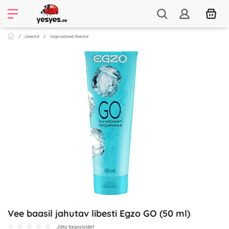
Libestid
Vaginaalsed libestid
Vee baasil jahutav libesti Egzo GO (50 ml)
Jäta tagasisidet