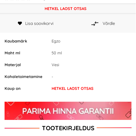
HETKEL LAOST OTSAS
Lisa soovikorvi
Võrdle
Kaubamärk
Egzo
Maht ml
50 ml
Materjal
Vesi
Kohaletoimetamine
-
Kaup on
HETKEL LAOST OTSAS
TOOTEKIRJELDUS