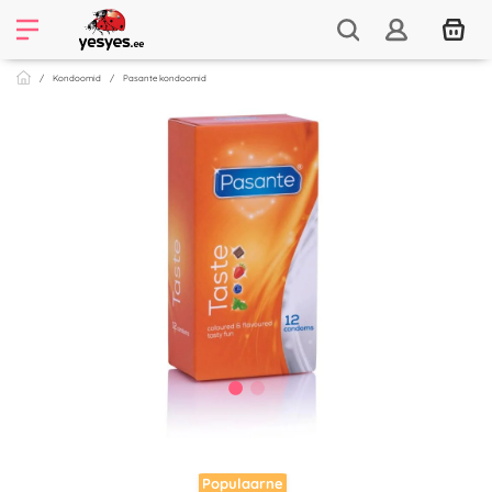
Kondoomid
Pasante kondoomid
Populaarne