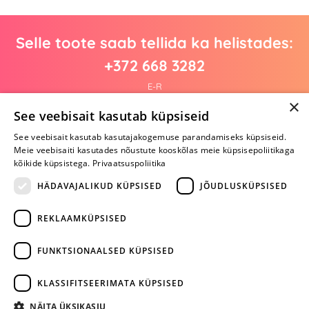
Selle toote saab tellida ka helistades:
+372 668 3282
E-R
×
See veebisait kasutab küpsiseid
See veebisait kasutab kasutajakogemuse parandamiseks küpsiseid.
Arvustusi veel pole
Meie veebisaiti kasutades nõustute kooskõlas meie küpsisepoliitikaga
Ole esimene!
kõikide küpsistega.
Privaatsuspoliitika
Kirjuta arvustus ja SAA KINGITUS!
HÄDAVAJALIKUD KÜPSISED
JÕUDLUSKÜPSISED
REKLAAMKÜPSISED
ARA JÄTA
MÄNGIMIST
FUNKTSIONAALSED KÜPSISED
+372 668 3282
KLASSIFITSEERIMATA KÜPSISED
info@yesyes.ee
NÄITA ÜKSIKASJU