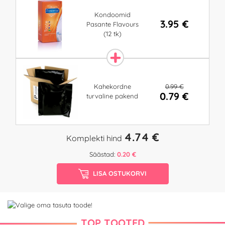
Kondoomid
3.95 €
Pasante Flavours
(12 tk)
0.99 €
Kahekordne
0.79 €
turvaline pakend
4.74 €
Komplekti hind
Säästad:
0.20 €
LISA OSTUKORVI
TOP TOOTED