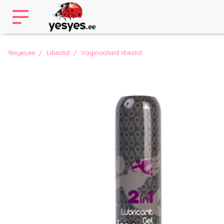
Yesyes.ee
Libestid
Vaginaalsed libestid