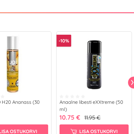
-10%
JO H20 Ananass (30
Anaalne libesti eXXtreme (50
ml)
10.75 €
11.95 €
LISA OSTUKORVI
LISA OSTUKORVI