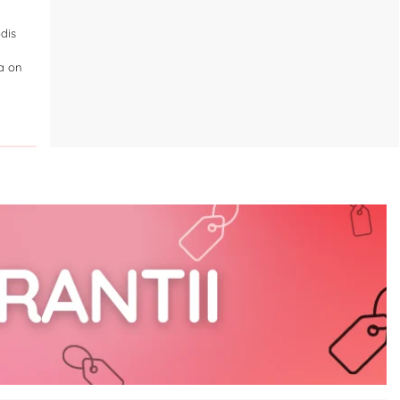
dis
ga on