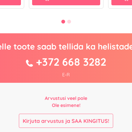
lle toote saab tellida ka helistad
+372 668 3282
E-R
Arvustusi veel pole
Ole esimene!
Kirjuta arvustus ja SAA KINGITUS!