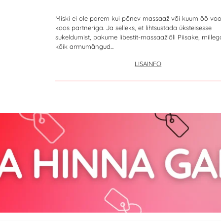
Miski ei ole parem kui põnev massaaž või kuum öö voo
koos partneriga. Ja selleks, et lihtsustada üksteisesse
sukeldumist, pakume libestit-massaažiõli Piisake, mille
kõik armumängud...
LISAINFO