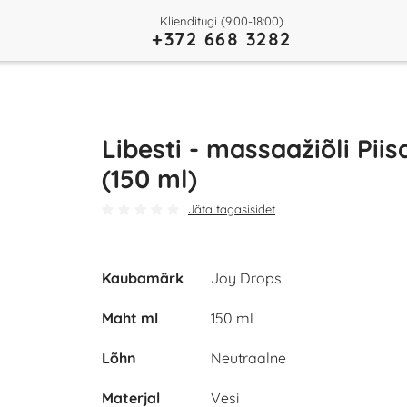
Klienditugi (9:00-18:00)
+372 668 3282
Libesti - massaažiõli Piis
(150 ml)
Jäta tagasisidet
Kaubamärk
Joy Drops
Maht ml
150 ml
Lõhn
Neutraalne
Materjal
Vesi