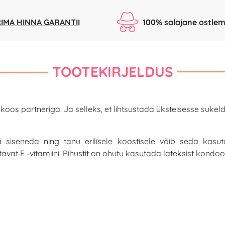
IMA HINNA GARANTII
100% salajane ostlem
TOOTEKIRJELDUS
os partneriga. Ja selleks, et lihtsustada üksteisesse sukeld
 siseneda ning tänu erilisele koostisele võib seda kas
stavat E -vitamiini. Pihustit on ohutu kasutada lateksist kond