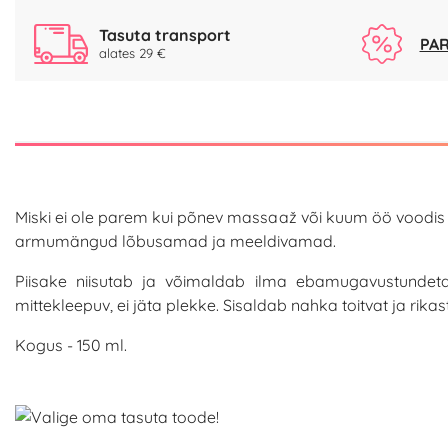
Tasuta transport
PAR
alates 29 €
Miski ei ole parem kui põnev massaaž või kuum öö voodis ko
armumängud lõbusamad ja meeldivamad.
Piisake niisutab ja võimaldab ilma ebamugavustundeta
mittekleepuv, ei jäta plekke. Sisaldab nahka toitvat ja rika
Kogus - 150 ml.