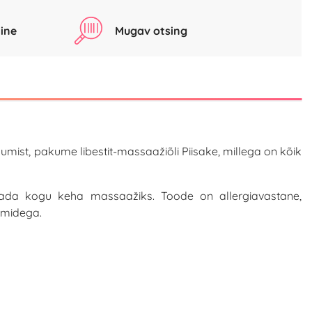
ine
Mugav otsing
umist, pakume libestit-massaažiõli Piisake, millega on kõik
utada kogu keha massaažiks. Toode on allergiavastane,
oomidega.