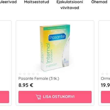
muleerivad
Maitsestatud
Ejakulatsiooni
Õhemad
viivitavad
Pasante Female (3 tk.)
Orme
8.95 €
19.
LISA OSTUKORVI