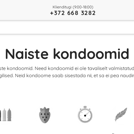
Klienditugi (9:00-18:00)
+372 668 3282
Naiste kondoomid
 kondoomid. Need kondoomid ei ole tavaliselt valmistatud lat
rgilised. Neid kondoome saab sisestada nii, et sa ei pea naud