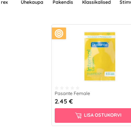
Durex
Ühekaupa
pakendis
Klassikalised
Sti
Pasante Female
2.45 €
LISA OSTUKORVI