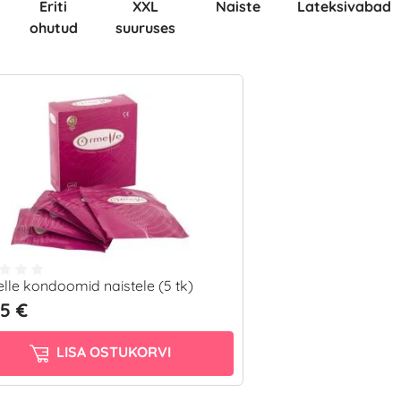
Eriti
XXL
Naiste
Lateksivabad
ohutud
suuruses
lle kondoomid naistele (5 tk)
95 €
LISA OSTUKORVI