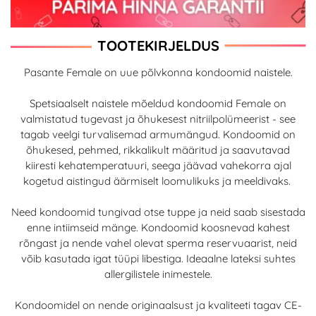
TOOTEKIRJELDUS
Pasante Female on uue põlvkonna kondoomid naistele.
Spetsiaalselt naistele mõeldud kondoomid Female on
valmistatud tugevast ja õhukesest nitriilpolümeerist - see
tagab veelgi turvalisemad armumängud. Kondoomid on
õhukesed, pehmed, rikkalikult määritud ja saavutavad
kiiresti kehatemperatuuri, seega jäävad vahekorra ajal
kogetud aistingud äärmiselt loomulikuks ja meeldivaks.
Need kondoomid tungivad otse tuppe ja neid saab sisestada
enne intiimseid mänge. Kondoomid koosnevad kahest
rõngast ja nende vahel olevat sperma reservuaarist, neid
võib kasutada igat tüüpi libestiga. Ideaalne lateksi suhtes
allergilistele inimestele.
Kondoomidel on nende originaalsust ja kvaliteeti tagav CE-