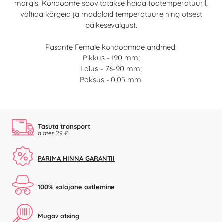
märgis. Kondoome soovitatakse hoida toatemperatuuril,
vältida kõrgeid ja madalaid temperatuure ning otsest
päikesevalgust.
Pasante Female kondoomide andmed:
Pikkus - 190 mm;
Laius - 76-90 mm;
Paksus - 0,05 mm.
Tasuta transport
alates 29 €
PARIMA HINNA GARANTII
100% salajane ostlemine
Mugav otsing