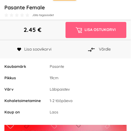
Pasante Female
Jäta tagasisidet
2.45
€
LISA OSTUKORVI
Lisa soovikorvi
Võrdle
Kaubamärk
Pasante
Pikkus
19cm
Värv
Läbipaistev
Kohaletoimetamine
1-2 tööpäeva
Kaup on
Laos