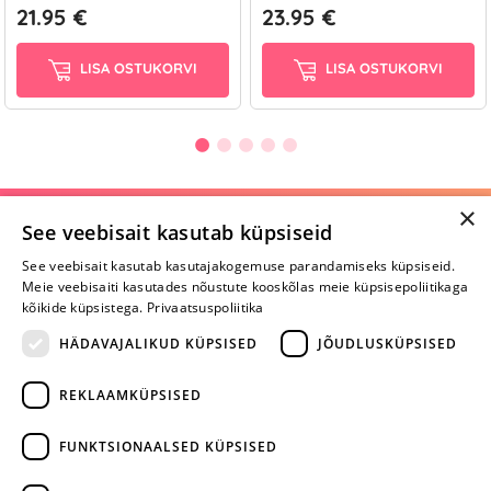
21.95 €
23.95 €
LISA OSTUKORVI
LISA OSTUKORVI
×
Selle toote saab tellida ka helistades:
See veebisait kasutab küpsiseid
+372 668 3282
See veebisait kasutab kasutajakogemuse parandamiseks küpsiseid.
Meie veebisaiti kasutades nõustute kooskõlas meie küpsisepoliitikaga
E-R
kõikide küpsistega.
Privaatsuspoliitika
HÄDAVAJALIKUD KÜPSISED
JÕUDLUSKÜPSISED
Arvustusi veel pole
REKLAAMKÜPSISED
Ole esimene!
FUNKTSIONAALSED KÜPSISED
Kirjuta arvustus ja SAA KINGITUS!