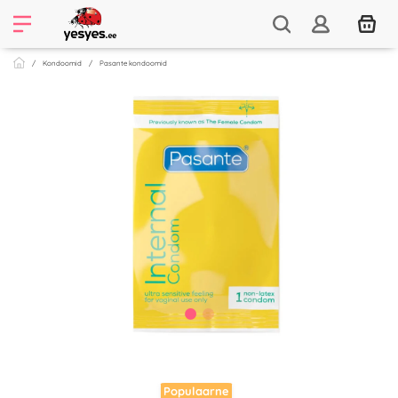
Kondoomid
Pasante kondoomid
Populaarne