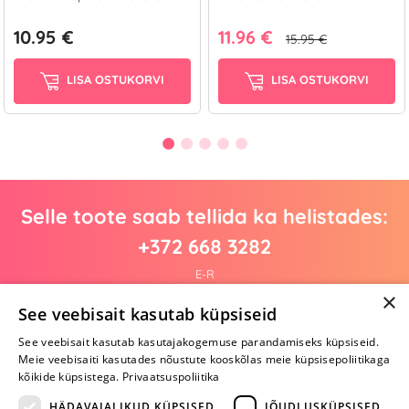
10.95 €
11.96 €
15.95 €
LISA OSTUKORVI
LISA OSTUKORVI
Selle toote saab tellida ka helistades:
+372 668 3282
E-R
×
See veebisait kasutab küpsiseid
See veebisait kasutab kasutajakogemuse parandamiseks küpsiseid.
Arvustusi veel pole
Meie veebisaiti kasutades nõustute kooskõlas meie küpsisepoliitikaga
Ole esimene!
kõikide küpsistega.
Privaatsuspoliitika
Kirjuta arvustus ja SAA KINGITUS!
HÄDAVAJALIKUD KÜPSISED
JÕUDLUSKÜPSISED