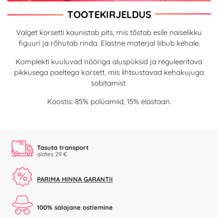
TOOTEKIRJELDUS
Valget korsetti kaunistab pits, mis tõstab esile naiselikku
figuuri ja rõhutab rinda. Elastne materjal liibub kehale.
Komplekti kuuluvad nööriga aluspüksid ja reguleeritava
pikkusega paeltega korsett, mis lihtsustavad kehakujuga
sobitamist.
Koostis: 85% polüamiid, 15% elastaan.
Tasuta transport
alates 29 €
PARIMA HINNA GARANTII
100% salajane ostlemine