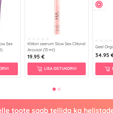
low Sex
Kliitori seerum Slow Sex Clitoral
Geel Org
l)
Arousal (13 ml)
34.95 
19.95 €
ORVI
LISA OSTUKORVI
lle toote saab tellida ka helistad