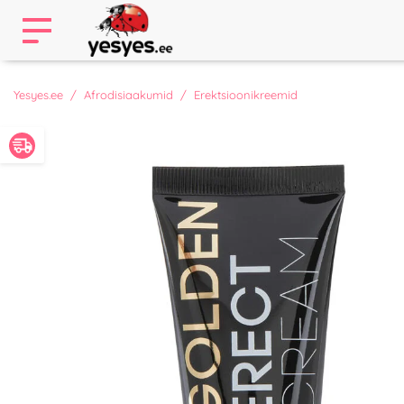
Yesyes.ee
Afrodisiaakumid
Erektsioonikreemid