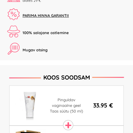
alates 29 €
PARIMA HINNA GARANTII
100% salajane ostlemine
Mugav otsing
KOOS SOODSAM
Pinguldav
33.95 €
vaginaalne geel
Taas süütu (50 ml)