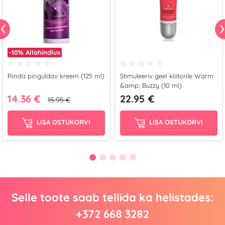
-10%
Allahindlus
Rinda pinguldav kreem (125 ml)
Stimuleeriv geel kliitorile Warm
&amp; Buzzy (10 ml)
14.36 €
22.95 €
15.95 €
LISA OSTUKORVI
LISA OSTUKORVI
Selle toote saab tellida ka helistades:
+372 668 3282