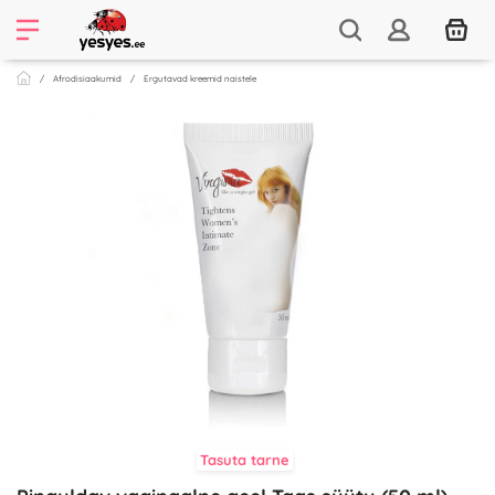
Afrodisiaakumid
Ergutavad kreemid naistele
Tasuta tarne