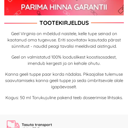
TOOTEKIRJELDUS
Geel Virginia on mõeldud naistele, kelle tupe seinad on
kaotanud oma tugevuse. Eriti soovitatav kasutada pärast
sünnitust - naudid peagi tavalisi meeldivaid aistinguid.
Geel on valmistatud 100% looduslikest koostisosadest,
imendub kergesti ja on kehale ohutu.
Kanna geeli tuppe paar korda nädalas. Pikaajalise tulemuse
saavutamiseks kanna geeli tuppe ja seda ümbritsevale alale
igapäevaselt.
Kogus: 50 ml Torukujuline pakend teeb doseerimise lihtsaks.
Tasuta transport