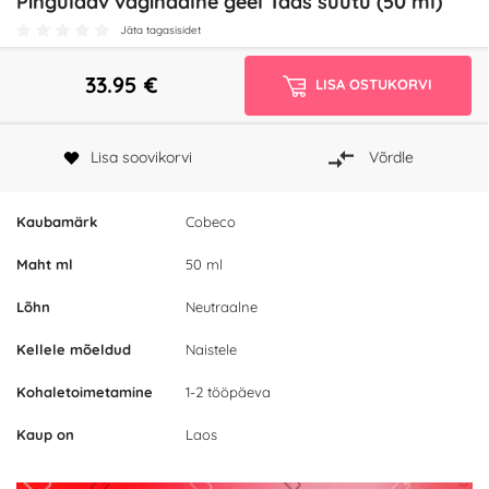
Pinguldav vaginaalne geel Taas süütu (50 ml)
Jäta tagasisidet
33.95
€
LISA OSTUKORVI
Lisa soovikorvi
Võrdle
Kaubamärk
Cobeco
Maht ml
50 ml
Lõhn
Neutraalne
Kellele mõeldud
Naistele
Kohaletoimetamine
1-2 tööpäeva
Kaup on
Laos