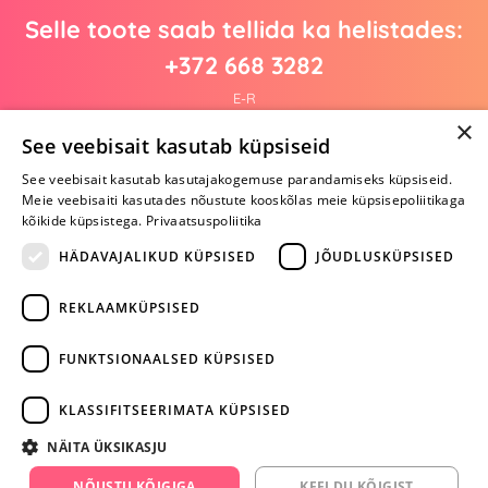
Selle toote saab tellida ka helistades:
+372 668 3282
E-R
×
See veebisait kasutab küpsiseid
See veebisait kasutab kasutajakogemuse parandamiseks küpsiseid.
Arvustusi veel pole
Meie veebisaiti kasutades nõustute kooskõlas meie küpsisepoliitikaga
Ole esimene!
kõikide küpsistega.
Privaatsuspoliitika
Kirjuta arvustus ja SAA KINGITUS!
HÄDAVAJALIKUD KÜPSISED
JÕUDLUSKÜPSISED
REKLAAMKÜPSISED
ARA JÄTA
MÄNGIMIST
FUNKTSIONAALSED KÜPSISED
+372 668 3282
KLASSIFITSEERIMATA KÜPSISED
info@yesyes.ee
NÄITA ÜKSIKASJU
facebook.com/yesyes.ee
NÕUSTU KÕIGIGA
KEELDU KÕIGIST