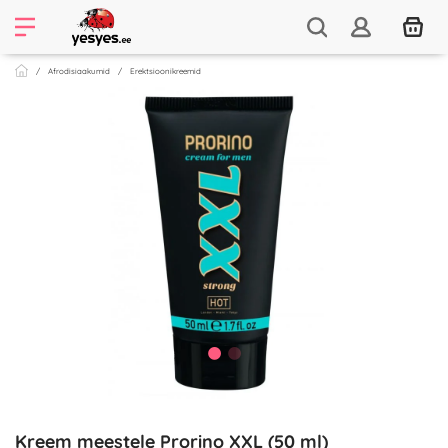
Afrodisiaakumid
Erektsioonikreemid
Kreem meestele Prorino XXL (50 ml)