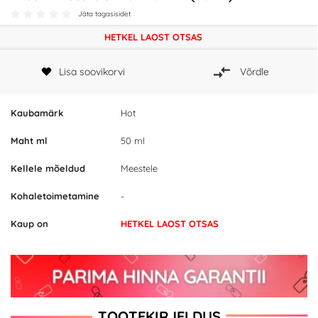
Jäta tagasisidet
HETKEL LAOST OTSAS
Lisa soovikorvi
Võrdle
Kaubamärk
Hot
Maht ml
50 ml
Kellele mõeldud
Meestele
Kohaletoimetamine
-
Kaup on
HETKEL LAOST OTSAS
TOOTEKIRJELDUS