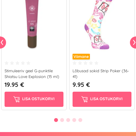
Viimane
Stimuleeriv geel G-punktile
Lõbusad sokid Strip Poker (36-
Shiatsu Love Explosion (15 ml)
41)
19.95 €
9.95 €
LISA OSTUKORVI
LISA OSTUKORVI