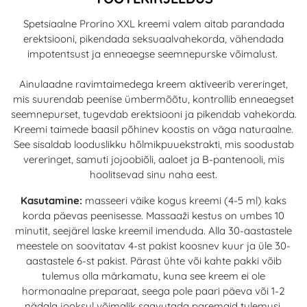
Spetsiaalne Prorino XXL kreemi valem aitab parandada
erektsiooni, pikendada seksuaalvahekorda, vähendada
impotentsust ja enneaegse seemnepurske võimalust.
Ainulaadne ravimtaimedega kreem aktiveerib vereringet,
mis suurendab peenise ümbermõõtu, kontrollib enneaegset
seemnepurset, tugevdab erektsiooni ja pikendab vahekorda.
Kreemi taimede baasil põhinev koostis on väga naturaalne.
See sisaldab looduslikku hõlmikpuuekstrakti, mis soodustab
vereringet, samuti jojoobiõli, aaloet ja B-pantenooli, mis
hoolitsevad sinu naha eest.
Kasutamine:
masseeri väike kogus kreemi (4-5 ml) kaks
korda päevas peenisesse. Massaaži kestus on umbes 10
minutit, seejärel laske kreemil imenduda. Alla 30-aastastele
meestele on soovitatav 4-st pakist koosnev kuur ja üle 30-
aastastele 6-st pakist. Pärast ühte või kahte pakki võib
tulemus olla märkamatu, kuna see kreem ei ole
hormonaalne preparaat, seega pole paari päeva või 1-2
nädala jooksul võimalik saavutada paremaid tulemusi.