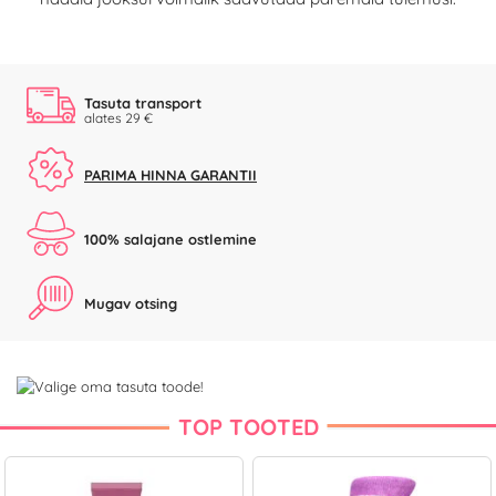
Tasuta transport
alates 29 €
PARIMA HINNA GARANTII
100% salajane ostlemine
Mugav otsing
TOP TOOTED