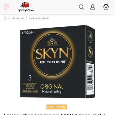
Kondoomid
Kondoomid pakendis
Populaarne