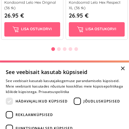
Kondoomid Lelo Hex Original
Kondoomid Lelo Hex Respect
(36 tk)
XL (36 tk)
26.95 €
26.95 €
LISA OSTUKORVI
LISA OSTUKORVI
×
Selle toote saab tellida ka helistades:
See veebisait kasutab küpsiseid
+372 668 3282
See veebisait kasutab kasutajakogemuse parandamiseks küpsiseid.
Meie veebisaiti kasutades nõustute kooskõlas meie küpsisepoliitikaga
E-R
kõikide küpsistega.
Privaatsuspoliitika
HÄDAVAJALIKUD KÜPSISED
JÕUDLUSKÜPSISED
Arvustusi veel pole
REKLAAMKÜPSISED
Ole esimene!
FUNKTSIONAALSED KÜPSISED