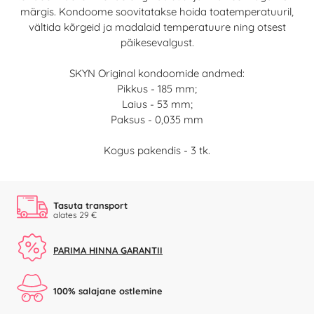
märgis. Kondoome soovitatakse hoida toatemperatuuril,
vältida kõrgeid ja madalaid temperatuure ning otsest
päikesevalgust.
SKYN Original kondoomide andmed:
Pikkus - 185 mm;
Laius - 53 mm;
Paksus - 0,035 mm
Kogus pakendis - 3 tk.
Tasuta transport
alates 29 €
PARIMA HINNA GARANTII
100% salajane ostlemine