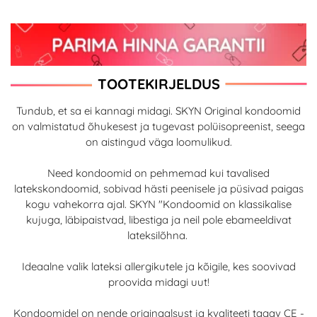
TOOTEKIRJELDUS
Tundub, et sa ei kannagi midagi. SKYN Original kondoomid
on valmistatud õhukesest ja tugevast polüisopreenist, seega
on aistingud väga loomulikud.
Need kondoomid on pehmemad kui tavalised
latekskondoomid, sobivad hästi peenisele ja püsivad paigas
kogu vahekorra ajal. SKYN "Kondoomid on klassikalise
kujuga, läbipaistvad, libestiga ja neil pole ebameeldivat
lateksilõhna.
Ideaalne valik lateksi allergikutele ja kõigile, kes soovivad
proovida midagi uut!
Kondoomidel on nende originaalsust ja kvaliteeti tagav CE -