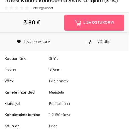
Lateksivabad kondoomid SKYN Original (3 tk.)
Jäta tagasisidet
3.80
€
LISA OSTUKORVI
Lisa soovikorvi
Võrdle
Kaubamärk
SKYN
Pikkus
18,5cm
Värv
Läbipaistev
Kellele mõeldud
Meestele
Materjal
Polüisopreen
Kohaletoimetamine
1-2 tööpäeva
Kaup on
Laos