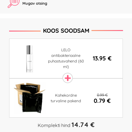
Mugav otsing
KOOS SOODSAM
LELO
antibakteriaalne
13.95 €
puhastusvahend (60
ml)
0.99 €
Kahekordne
0.79 €
turvaline pakend
14.74 €
Komplekti hind