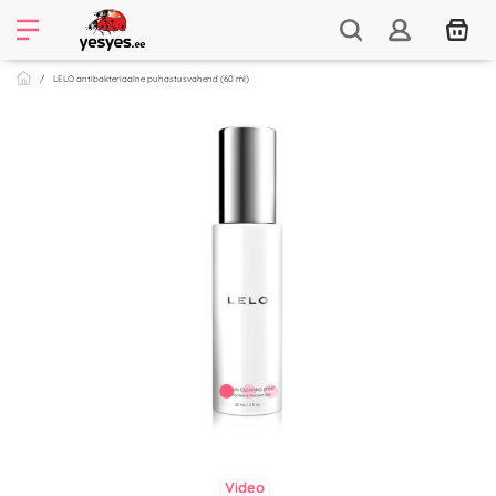
LELO antibakteriaalne puhastusvahend (60 ml)
Video