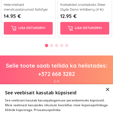
Helerohelised
Kaitsekiled oraalseksiks Sheer
menstruaalanumad Satisfyer
Glyde Dams Wildberry (4 tk)
Feel Confident...
14.95 €
12.95 €
LISA OSTUKORVI
LISA OSTUKORVI
Selle toote saab tellida ka helistades:
+372 668 3282
E-R
×
See veebisait kasutab küpsiseid
See veebisait kasutab kasutajakogemuse parandamiseks küpsiseid.
Arvustusi veel pole
Meie veebisaiti kasutades nõustute kooskõlas meie küpsisepoliitikaga
Ole esimene!
kõikide küpsistega.
Privaatsuspoliitika