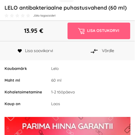
LELO antibakteriaalne puhastusvahend (60 ml)
Jäta tagasisidet
13.95
€
LISA OSTUKORVI
Lisa soovikorvi
Võrdle
Kaubamärk
Lelo
Maht ml
60 ml
Kohaletoimetamine
1-2 tööpäeva
Kaup on
Laos