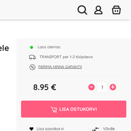
ele
Laos olemas
TRANSPORT per 1-2 tööpäeva
PARIMA HINNA GARANTII
8.95
€
–
+
LISA OSTUKORVI
Lisa soovikorvi
Võrdle