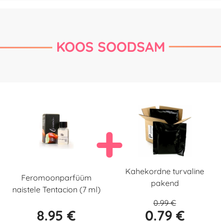
KOOS SOODSAM
Kahekordne turvaline
Feromoonparfüüm
pakend
naistele Tentacion (7 ml)
0.99 €
8.95 €
0.79 €