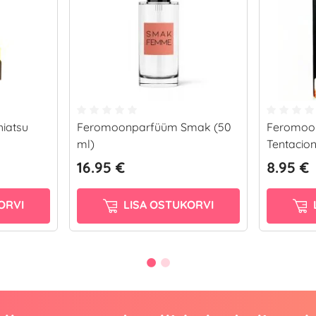
iatsu
Feromoonparfüüm Smak (50
Feromoon
ml)
Tentacion
16.95 €
8.95 €
ORVI
LISA OSTUKORVI