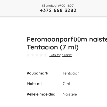
Klienditugi (9:00-18:00)
+372 668 3282
Feromoonparfüüm naist
Tentacion (7 ml)
Jäta tagasisidet
Kaubamärk
Tentacion
Maht ml
7 ml
Kellele mõeldud
Naistele