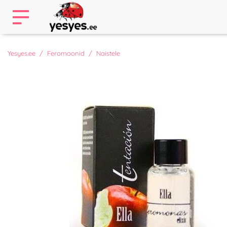
Yesyes.ee
Feromoonid
Naistele