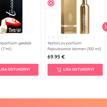
parfüüm geidele
YesforLov parfüüm
 (7 ml)
Rejouissance Women (100 ml)
69.95 €
LISA OSTUKORVI
LISA OSTUKORVI