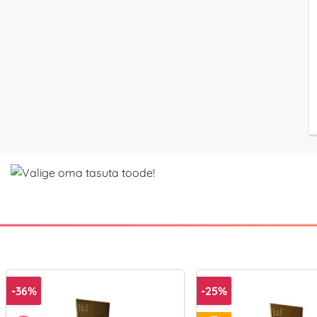
-36%
-25%