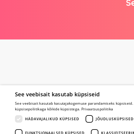
Se
See veebisait kasutab küpsiseid
Poe kohta
See veebisait kasutab kasutajakogemuse parandamiseks küpsiseid. 
küpsisepoliitikaga kõikide küpsistega.
Privaatsuspoliitika
Meist
HÄDAVAJALIKUD KÜPSISED
JÕUDLUSKÜPSISED
Koostöö
Tagasiside
FUNKTSIONAALSED KÜPSISED
KLASSIFITSEER