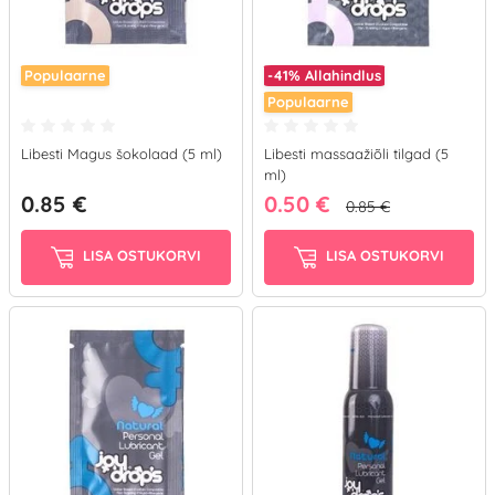
Populaarne
-41%
Allahindlus
Populaarne
Libesti Magus šokolaad (5 ml)
Libesti massaažiõli tilgad (5
ml)
0.85 €
0.50 €
0.85 €
LISA OSTUKORVI
LISA OSTUKORVI