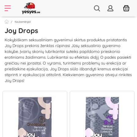
Kaubamärgid
Joy Drops
Kokybiškam seksualiniam gyvenimui skirtus produktus pristatantis
Joy Drops prekinis ženklas rūpinasi Jūsų seksualinio gyvenimo
kokybe. Įvairių skonių lubrikantai suteiks papildomo prieskonio
erotiniams žaidimams. Lubrikantai su efektais didįjį O padės pasiekti
greičiau nei įprastai. O vyrams, turintiems problemų su erekcija ar
priešlaikine ejakuliacija, Joy Drops siūlo išbandyti kremus erekcijai
stiprinti ir ejakuliacijai atitolinti. Kiekvienam gyvenimo atvejui rinkitės
Joy Drops!