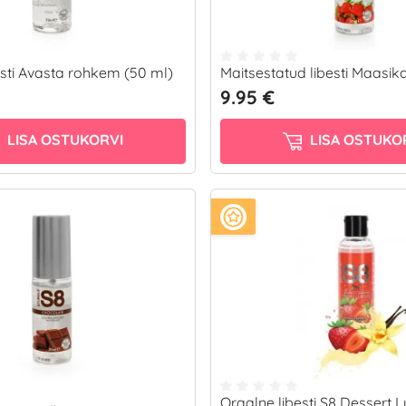
esti Avasta rohkem (50 ml)
Maitsestatud libesti Maasik
9.95 €
LISA OSTUKORVI
LISA OSTUKO
Oraalne libesti S8 Dessert 