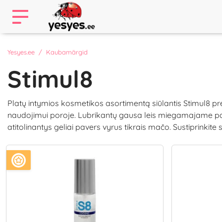
Yesyes.ee
Kaubamärgid
Stimul8
Platų intymios kosmetikos asortimentą siūlantis Stimul8 pr
naudojimui poroje. Lubrikantų gausa leis miegamajame pat
atitolinantys geliai pavers vyrus tikrais mačo. Sustiprinkit