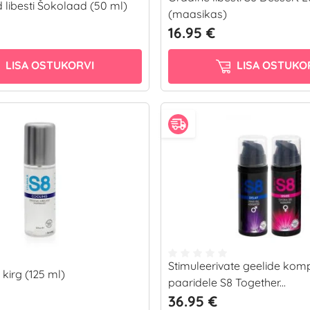
 libesti Šokolaad (50 ml)
(maasikas)
16.95 €
LISA OSTUKORVI
LISA OSTUKO
Stimuleerivate geelide kom
 kirg (125 ml)
paaridele S8 Together...
36.95 €