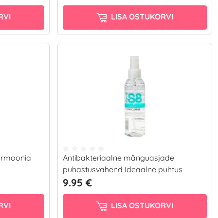
RVI
LISA OSTUKORVI
harmoonia
Antibakteriaalne mänguasjade
puhastusvahend Ideaalne puhtus
9.95 €
RVI
LISA OSTUKORVI