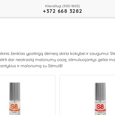
Klienditugi (9:00-18:00)
+372 668 3282
ekinis ženklas ypatingą dėmesį skiria kokybei ir saugumui. St
irti dar neatrastą malonumų oazę, stimuliuojantys geliai m
e santykius ir malonumą su Stimul8!