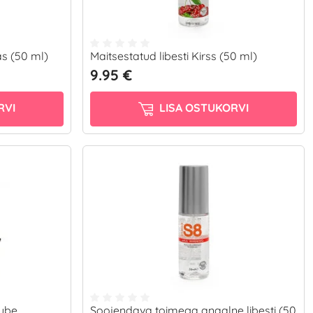
as (50 ml)
Maitsestatud libesti Kirss (50 ml)
9.95 €
RVI
LISA OSTUKORVI
Lube
Soojendava toimega anaalne libesti (50