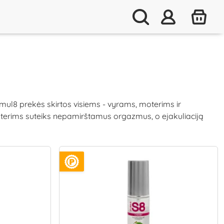
imul8 prekės skirtos visiems - vyrams, moterims ir
oterims suteiks nepamirštamus orgazmus, o ejakuliaciją