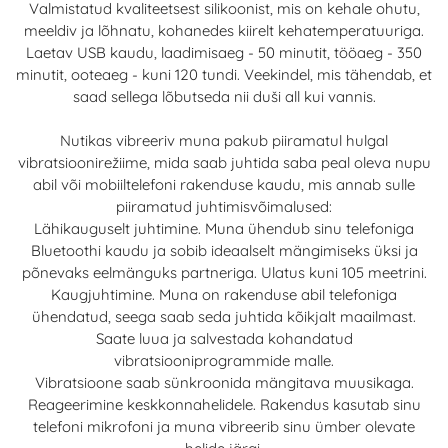
Valmistatud kvaliteetsest silikoonist, mis on kehale ohutu,
meeldiv ja lõhnatu, kohanedes kiirelt kehatemperatuuriga.
Laetav USB kaudu, laadimisaeg - 50 minutit, tööaeg - 350
minutit, ooteaeg - kuni 120 tundi. Veekindel, mis tähendab, et
saad sellega lõbutseda nii duši all kui vannis.
Nutikas vibreeriv muna pakub piiramatul hulgal
vibratsioonirežiime, mida saab juhtida saba peal oleva nupu
abil või mobiiltelefoni rakenduse kaudu, mis annab sulle
piiramatud juhtimisvõimalused:
Lähikauguselt juhtimine. Muna ühendub sinu telefoniga
Bluetoothi ​​​​kaudu ja sobib ideaalselt mängimiseks üksi ja
põnevaks eelmänguks partneriga. Ulatus kuni 105 meetrini.
Kaugjuhtimine. Muna on rakenduse abil telefoniga
ühendatud, seega saab seda juhtida kõikjalt maailmast.
Saate luua ja salvestada kohandatud
vibratsiooniprogrammide malle.
Vibratsioone saab sünkroonida mängitava muusikaga.
Reageerimine keskkonnahelidele. Rakendus kasutab sinu
telefoni mikrofoni ja muna vibreerib sinu ümber olevate