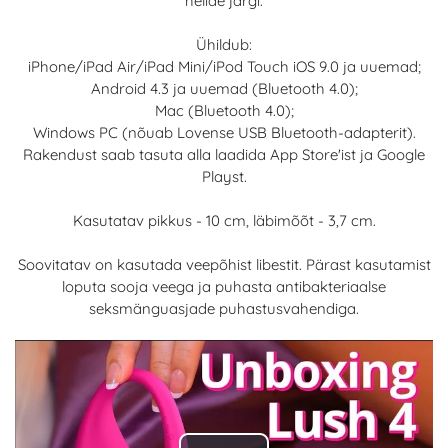
helide järgi.
Ühildub:
iPhone/iPad Air/iPad Mini/iPod Touch iOS 9.0 ja uuemad;
Android 4.3 ja uuemad (Bluetooth 4.0);
Mac (Bluetooth 4.0);
Windows PC (nõuab Lovense USB Bluetooth-adapterit).
Rakendust saab tasuta alla laadida App Store'ist ja Google
Playst.
Kasutatav pikkus - 10 cm, läbimõõt - 3,7 cm.
Soovitatav on kasutada veepõhist libestit. Pärast kasutamist
loputa sooja veega ja puhasta antibakteriaalse
seksmänguasjade puhastusvahendiga.