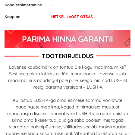
Kohaletoimetamine
-
Kaup on
HETKEL LAOST OTSAS
TOOTEKIRJELDUS
Lovense kaubamärk on tuntud üle kogu maailma, miks?
Sest see pakub intiimsust läbi tehnoloogia. Lovense usub
maailma, kus naudingul pole piire, seega lõid nad LUSHist
veelgi parema versiooni – LUSH 4.
Kui astud LUSH 4-ga oma esimese sammu võrratute
naudingute maailma, koged minimaalset muutust
mänguasja disainis. Innovatiivne LUSH 4 vibraator paistab
silma oma fikseeritud ja jäiga saba poolest, mis tagab
vibraatori paigalpüsimise, säilitades seeläbi maksimaalse
mugavuse kogu kasutamise ajal. Vibraatori täiustatud kuju -