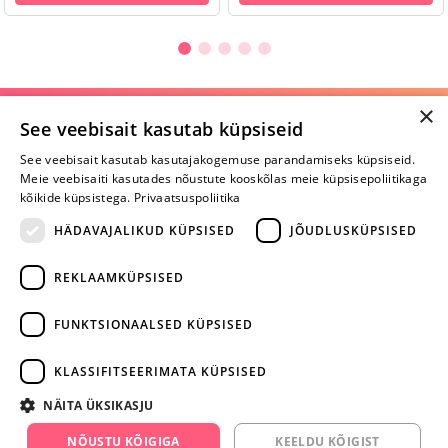
×
Selle toote saab tellida ka helistades:
See veebisait kasutab küpsiseid
+372 668 3282
See veebisait kasutab kasutajakogemuse parandamiseks küpsiseid.
Meie veebisaiti kasutades nõustute kooskõlas meie küpsisepoliitikaga
E-R
kõikide küpsistega.
Privaatsuspoliitika
HÄDAVAJALIKUD KÜPSISED
JÕUDLUSKÜPSISED
Arvustusi veel pole
REKLAAMKÜPSISED
Ole esimene!
FUNKTSIONAALSED KÜPSISED
Kirjuta arvustus ja SAA KINGITUS!
KLASSIFITSEERIMATA KÜPSISED
ARA JÄTA
NÄITA ÜKSIKASJU
MÄNGIMIST
NÕUSTU KÕIGIGA
KEELDU KÕIGIST