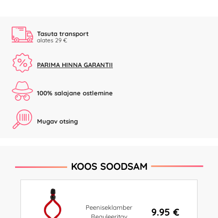
Tasuta transport
alates 29 €
PARIMA HINNA GARANTII
100% salajane ostlemine
Mugav otsing
KOOS SOODSAM
Peeniseklamber
9.95 €
Reguleeritav