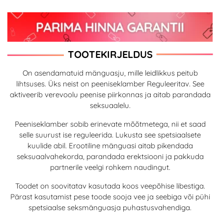
TOOTEKIRJELDUS
On asendamatuid mänguasju, mille leidlikkus peitub
lihtsuses. Üks neist on peeniseklamber Reguleeritav. See
aktiveerib verevoolu peenise piirkonnas ja aitab parandada
seksuaalelu.
Peeniseklamber sobib erinevate mõõtmetega, nii et saad
selle suurust ise reguleerida. Lukusta see spetsiaalsete
kuulide abil. Erootiline mänguasi aitab pikendada
seksuaalvahekorda, parandada erektsiooni ja pakkuda
partnerile veelgi rohkem naudingut.
Toodet on soovitatav kasutada koos veepõhise libestiga.
Pärast kasutamist pese toode sooja vee ja seebiga või pühi
spetsiaalse seksmänguasja puhastusvahendiga.