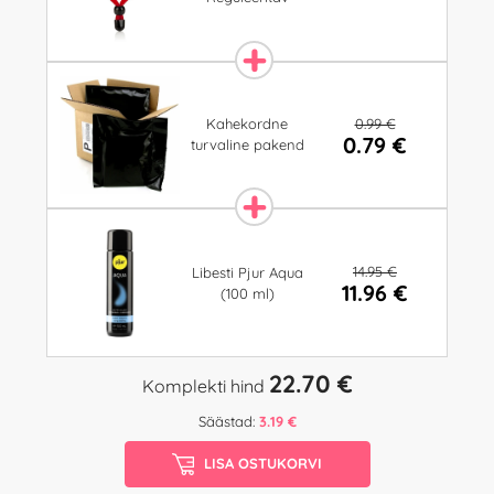
0.99 €
Kahekordne
0.79 €
turvaline pakend
14.95 €
Libesti Pjur Aqua
11.96 €
(100 ml)
22.70 €
Komplekti hind
Säästad:
3.19 €
LISA OSTUKORVI