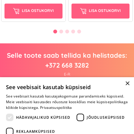
LISA OSTUKORVI
LISA OSTUKORVI
Selle toote saab tellida ka helistades:
+372 668 3282
E-R
×
See veebisait kasutab küpsiseid
See veebisait kasutab kasutajakogemuse parandamiseks küpsiseid.
Arvustusi veel pole
Meie veebisaiti kasutades nõustute kooskõlas meie küpsisepoliitikaga
Ole esimene!
kõikide küpsistega.
Privaatsuspoliitika
Kirjuta arvustus ja SAA KINGITUS!
HÄDAVAJALIKUD KÜPSISED
JÕUDLUSKÜPSISED
REKLAAMKÜPSISED