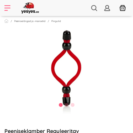
Peeniserõngad ja -mansetid
Pingutid
Peeniseklamber Reguleeritav