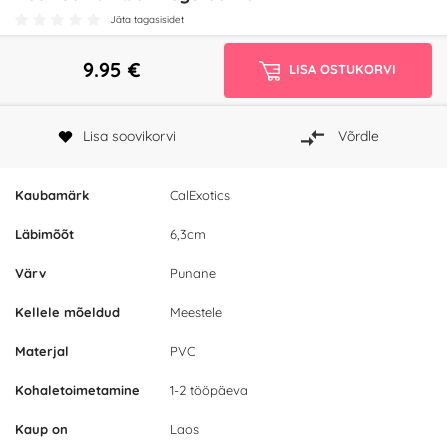
Jäta tagasisidet
9.95
€
LISA OSTUKORVI
Lisa soovikorvi
Võrdle
Kaubamärk
CalExotics
Läbimõõt
6,3cm
Värv
Punane
Kellele mõeldud
Meestele
Materjal
PVC
Kohaletoimetamine
1-2 tööpäeva
Kaup on
Laos