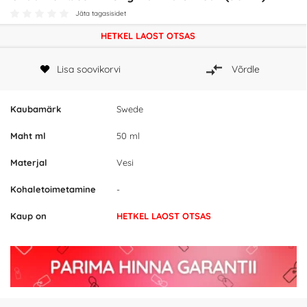
Jäta tagasisidet
HETKEL LAOST OTSAS
Lisa soovikorvi
Võrdle
Kaubamärk
Swede
Maht ml
50 ml
Materjal
Vesi
Kohaletoimetamine
-
Kaup on
HETKEL LAOST OTSAS