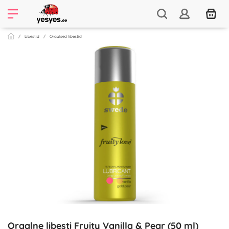
Libestid
Oraalsed libestid
Oraalne libesti Fruity Vanilla & Pear (50 ml)