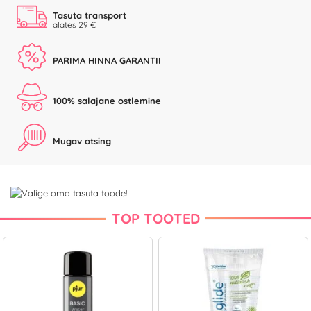
Tasuta transport
alates 29 €
PARIMA HINNA GARANTII
100% salajane ostlemine
Mugav otsing
TOP TOOTED