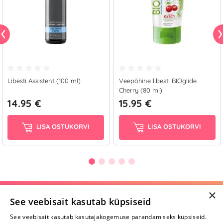
Libesti Assistent (100 ml)
Veepõhine libesti BIOglide
Cherry (80 ml)
14.95 €
15.95 €
LISA OSTUKORVI
LISA OSTUKORVI
×
Selle toote saab tellida ka helistades:
See veebisait kasutab küpsiseid
+372 668 3282
See veebisait kasutab kasutajakogemuse parandamiseks küpsiseid.