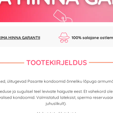
IMA HINNA GARANTII
100% salajane ostlem
TOOTEKIRJELDUS
tsed, ülitugevad Pasante kondoomid õnneliku lõpuga armum
aseduse ja sugulisel teel levivate haiguste eest. Et vahekord
alised kondoomid. Valmistatud lateksist, sperma reservuaar
juhuslikult).