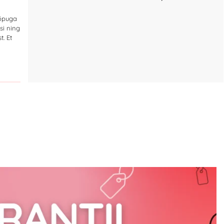
lõpuga
si ning
t. Et