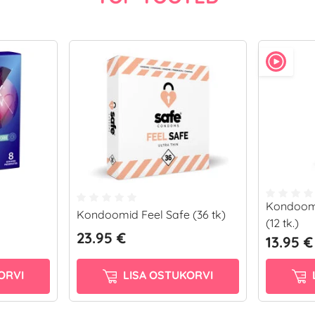
Kondoomi
Kondoomid Feel Safe (36 tk)
(12 tk.)
23.95 €
13.95 €
ORVI
LISA OSTUKORVI