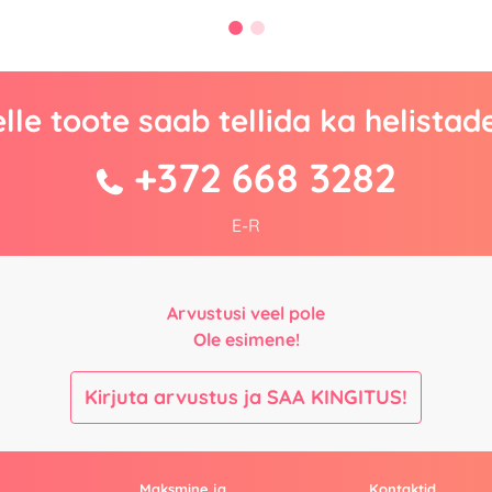
lle toote saab tellida ka helistad
+372 668 3282
E-R
Arvustusi veel pole
Ole esimene!
Kirjuta arvustus ja SAA KINGITUS!
Maksmine ja
Kontaktid