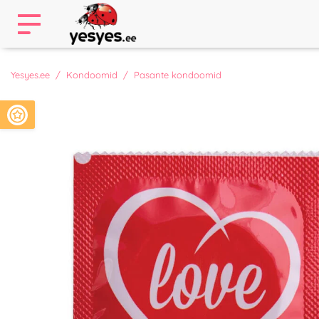
Yesyes.ee
Kondoomid
Pasante kondoomid