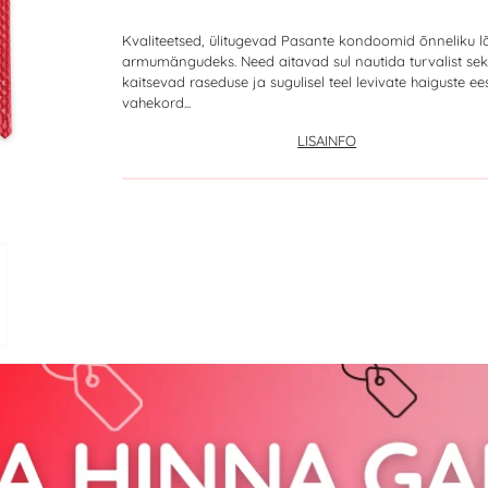
Kvaliteetsed, ülitugevad Pasante kondoomid õnneliku 
armumängudeks. Need aitavad sul nautida turvalist sek
kaitsevad raseduse ja sugulisel teel levivate haiguste ees
vahekord...
LISAINFO