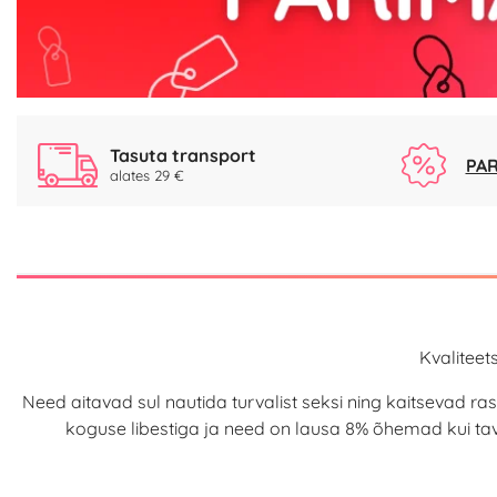
Tasuta transport
PAR
alates 29 €
Kvalitee
Need aitavad sul nautida turvalist seksi ning kaitsevad r
koguse libestiga ja need on lausa 8% õhemad kui tav