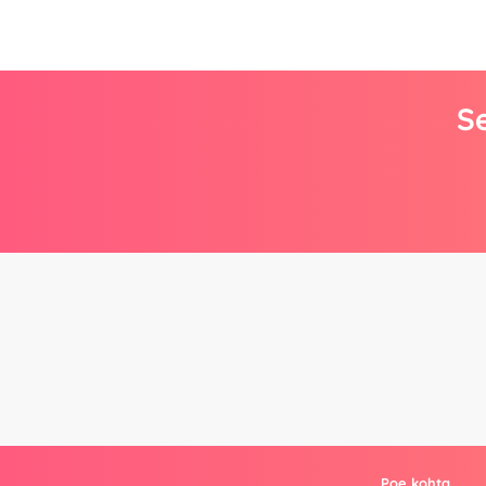
Se
Poe kohta