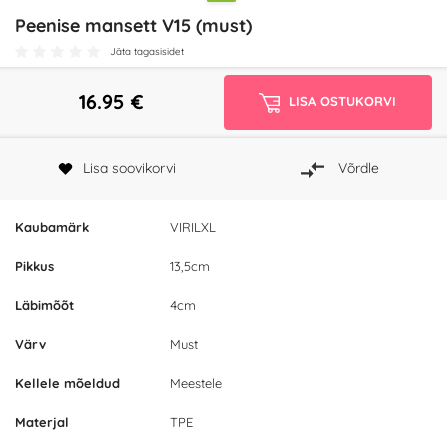
Peenise mansett V15 (must)
Jäta tagasisidet
16.95
€
LISA OSTUKORVI
Lisa soovikorvi
Võrdle
Kaubamärk
VIRILXL
Pikkus
13,5cm
Läbimõõt
4cm
Värv
Must
Kellele mõeldud
Meestele
Materjal
TPE