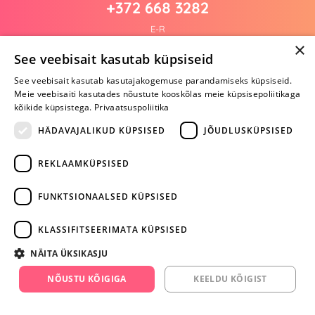
+372 668 3282
E-R
×
See veebisait kasutab küpsiseid
See veebisait kasutab kasutajakogemuse parandamiseks küpsiseid.
Arvustusi veel pole
Meie veebisaiti kasutades nõustute kooskõlas meie küpsisepoliitikaga
Ole esimene!
kõikide küpsistega.
Privaatsuspoliitika
Kirjuta arvustus ja SAA KINGITUS!
HÄDAVAJALIKUD KÜPSISED
JÕUDLUSKÜPSISED
REKLAAMKÜPSISED
ARA JÄTA
MÄNGIMIST
FUNKTSIONAALSED KÜPSISED
+372 668 3282
KLASSIFITSEERIMATA KÜPSISED
info@yesyes.ee
NÄITA ÜKSIKASJU
facebook.com/yesyes.ee
NÕUSTU KÕIGIGA
KEELDU KÕIGIST
Instagram/yesyes.ee