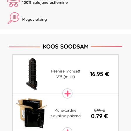
100% salajane ostlemine
Mugav otsing
KOOS SOODSAM
Peenise mansett
16.95 €
V15 (must)
0.99 €
Kahekordne
0.79 €
turvaline pakend