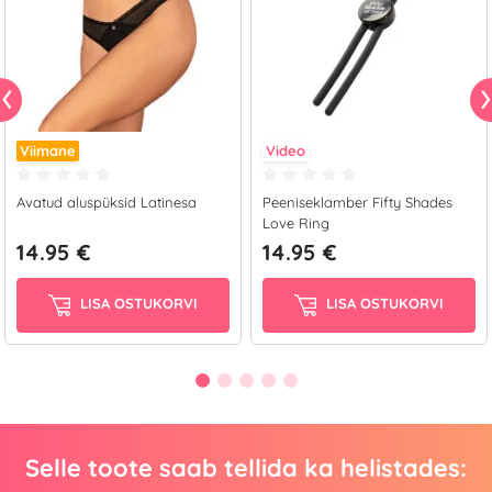
Viimane
Video
Avatud aluspüksid Latinesa
Peeniseklamber Fifty Shades
Love Ring
14.95 €
14.95 €
LISA OSTUKORVI
LISA OSTUKORVI
Selle toote saab tellida ka helistades: