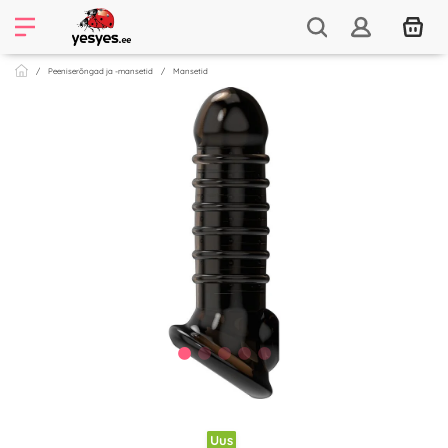
Peeniserõngad ja -mansetid
Mansetid
Uus