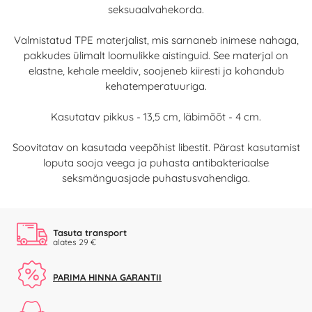
seksuaalvahekorda.
Valmistatud TPE materjalist, mis sarnaneb inimese nahaga,
pakkudes ülimalt loomulikke aistinguid. See materjal on
elastne, kehale meeldiv, soojeneb kiiresti ja kohandub
kehatemperatuuriga.
Kasutatav pikkus - 13,5 cm, läbimõõt - 4 cm.
Soovitatav on kasutada veepõhist libestit. Pärast kasutamist
loputa sooja veega ja puhasta antibakteriaalse
seksmänguasjade puhastusvahendiga.
Tasuta transport
alates 29 €
PARIMA HINNA GARANTII