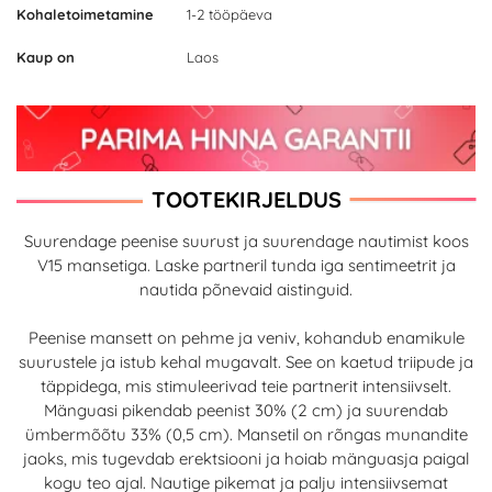
Kohaletoimetamine
1-2 tööpäeva
Kaup on
Laos
TOOTEKIRJELDUS
Suurendage peenise suurust ja suurendage nautimist koos
V15 mansetiga. Laske partneril tunda iga sentimeetrit ja
nautida põnevaid aistinguid.
Peenise mansett on pehme ja veniv, kohandub enamikule
suurustele ja istub kehal mugavalt. See on kaetud triipude ja
täppidega, mis stimuleerivad teie partnerit intensiivselt.
Mänguasi pikendab peenist 30% (2 cm) ja suurendab
ümbermõõtu 33% (0,5 cm). Mansetil on rõngas munandite
jaoks, mis tugevdab erektsiooni ja hoiab mänguasja paigal
kogu teo ajal. Nautige pikemat ja palju intensiivsemat