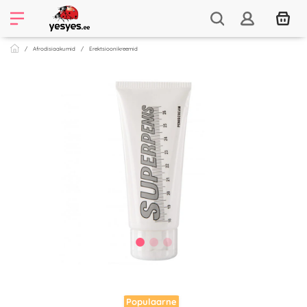
Afrodisiaakumid
Erektsioonikreemid
Populaarne