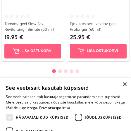
Taastav geel Slow Sex
Ejakulatsiooni viivitav geel
Revitalizing Intimate (30 ml)
Prolonger (60 ml)
19.95 €
25.95 €
LISA OSTUKORVI
LISA OSTUKORVI
×
See veebisait kasutab küpsiseid
Selle toote saab tellida ka helistades:
See veebisait kasutab kasutajakogemuse parandamiseks küpsiseid.
Meie veebisaiti kasutades nõustute kooskõlas meie küpsisepoliitikaga
+372 668 3282
kõikide küpsistega.
Privaatsuspoliitika
E-R
HÄDAVAJALIKUD KÜPSISED
JÕUDLUSKÜPSISED