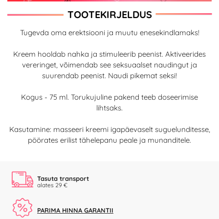
TOOTEKIRJELDUS
Tugevda oma erektsiooni ja muutu enesekindlamaks!
Kreem hooldab nahka ja stimuleerib peenist. Aktiveerides
vereringet, võimendab see seksuaalset naudingut ja
suurendab peenist. Naudi pikemat seksi!
Kogus - 75 ml. Torukujuline pakend teeb doseerimise
lihtsaks.
Kasutamine: masseeri kreemi igapäevaselt suguelunditesse,
pöörates erilist tähelepanu peale ja munanditele.
Tasuta transport
alates 29 €
PARIMA HINNA GARANTII