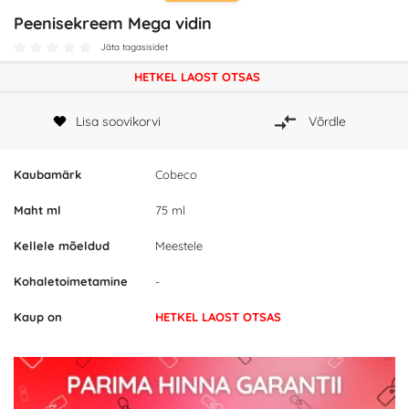
Peenisekreem Mega vidin
Jäta tagasisidet
HETKEL LAOST OTSAS
Lisa soovikorvi
Võrdle
Kaubamärk
Cobeco
Maht ml
75 ml
Kellele mõeldud
Meestele
Kohaletoimetamine
-
Kaup on
HETKEL LAOST OTSAS