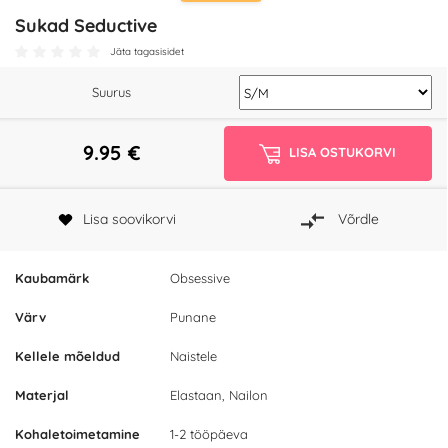
Sukad Seductive
Jäta tagasisidet
Suurus
9.95
€
LISA OSTUKORVI
Lisa soovikorvi
Võrdle
Kaubamärk
Obsessive
Värv
Punane
Kellele mõeldud
Naistele
Materjal
Elastaan, Nailon
Kohaletoimetamine
1-2 tööpäeva