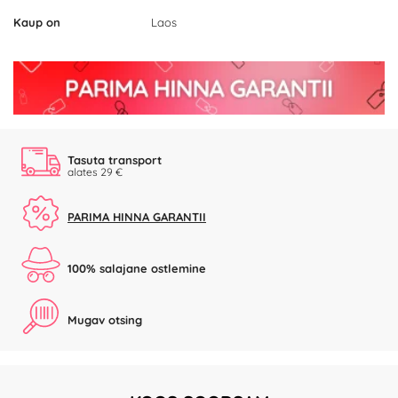
Kaup on
Laos
Tasuta transport
alates 29 €
PARIMA HINNA GARANTII
100% salajane ostlemine
Mugav otsing