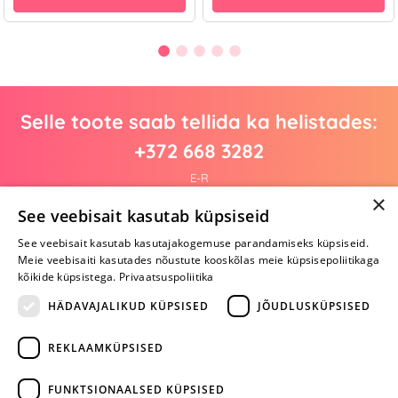
Selle toote saab tellida ka helistades:
+372 668 3282
E-R
×
See veebisait kasutab küpsiseid
See veebisait kasutab kasutajakogemuse parandamiseks küpsiseid.
Arvustusi veel pole
Meie veebisaiti kasutades nõustute kooskõlas meie küpsisepoliitikaga
Ole esimene!
kõikide küpsistega.
Privaatsuspoliitika
Kirjuta arvustus ja SAA KINGITUS!
HÄDAVAJALIKUD KÜPSISED
JÕUDLUSKÜPSISED
REKLAAMKÜPSISED
ARA JÄTA
MÄNGIMIST
FUNKTSIONAALSED KÜPSISED