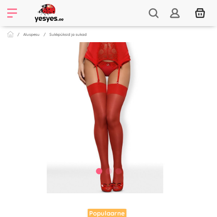
Aluspesu
Sukkpüksid ja sukad
Populaarne