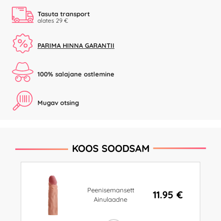
Tasuta transport
alates 29 €
PARIMA HINNA GARANTII
100% salajane ostlemine
Mugav otsing
KOOS SOODSAM
Peenisemansett
11.95 €
Ainulaadne