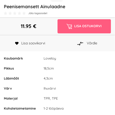
Peenisemansett Ainulaadne
Jäta tagasisidet
11.95
€
LISA OSTUKORVI
Lisa soovikorvi
Võrdle
Kaubamärk
Lovetoy
Pikkus
18,5cm
Läbimõõt
4,3cm
Värv
Ihuvärvi
Materjal
TPR, TPE
Kohaletoimetamine
1-2 tööpäeva