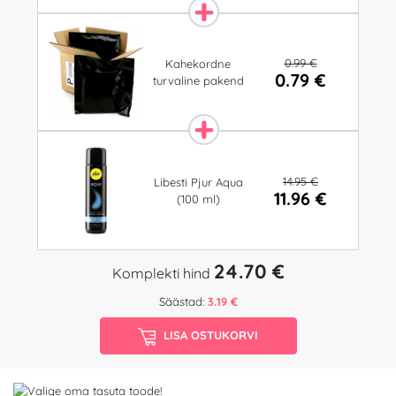
0.99 €
Kahekordne
0.79 €
turvaline pakend
14.95 €
Libesti Pjur Aqua
11.96 €
(100 ml)
24.70 €
Komplekti hind
Säästad:
3.19 €
LISA OSTUKORVI