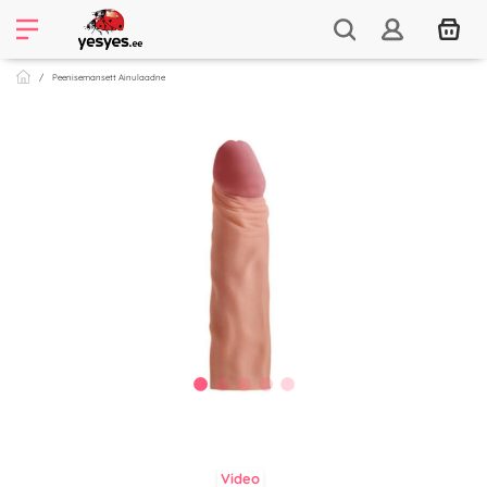
Peenisemansett Ainulaadne
Video