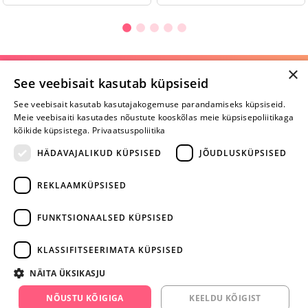
×
Selle toote saab tellida ka helistades:
See veebisait kasutab küpsiseid
+372 668 3282
See veebisait kasutab kasutajakogemuse parandamiseks küpsiseid.
Meie veebisaiti kasutades nõustute kooskõlas meie küpsisepoliitikaga
E-R
kõikide küpsistega.
Privaatsuspoliitika
HÄDAVAJALIKUD KÜPSISED
JÕUDLUSKÜPSISED
Arvustusi veel pole
REKLAAMKÜPSISED
Ole esimene!
FUNKTSIONAALSED KÜPSISED
Kirjuta arvustus ja SAA KINGITUS!
KLASSIFITSEERIMATA KÜPSISED
ARA JÄTA
NÄITA ÜKSIKASJU
MÄNGIMIST
NÕUSTU KÕIGIGA
KEELDU KÕIGIST