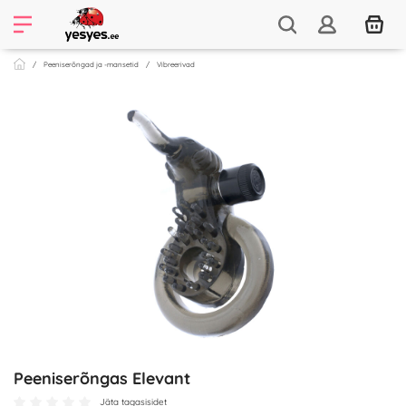
Peeniserõngad ja -mansetid
Vibreerivad
Peeniserõngas Elevant
Jäta tagasisidet