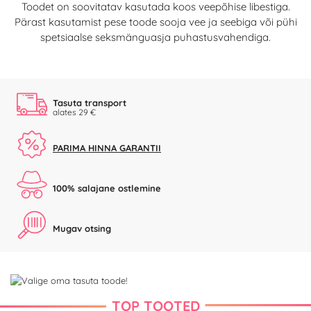
Toodet on soovitatav kasutada koos veepõhise libestiga.
Pärast kasutamist pese toode sooja vee ja seebiga või pühi
spetsiaalse seksmänguasja puhastusvahendiga.
Tasuta transport
alates 29 €
PARIMA HINNA GARANTII
100% salajane ostlemine
Mugav otsing
TOP TOOTED