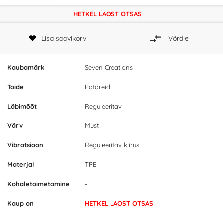
HETKEL LAOST OTSAS
Lisa soovikorvi
Võrdle
Kaubamärk
Seven Creations
Toide
Patareid
Läbimõõt
Reguleeritav
Värv
Must
Vibratsioon
Reguleeritav kiirus
Materjal
TPE
Kohaletoimetamine
-
Kaup on
HETKEL LAOST OTSAS