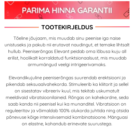
TOOTEKIRJELDUS
Tõeline jõujaam, mis muudab sinu peenise iga naise
unistuseks ja pakub nii erutavat naudingut, et temake lihtsalt
hullub. Peeniserõngas Elevant peidab oma lõbusa kuju all
erilist, hoolikalt korraldatud funktsionaalsust, mis muudab
armumängud veelgi intrigeerivamaks.
Elevandikujuline peeniserõngas suurendab erektsiooni ja
pikendab seksuaalvahekorda. Stimuleerib ka kliitorit ja sellel
on sisestatav vibreeriv kuul, mis tekitab uskumatult
meeldivaid vibratsioonilaineid. Rõngas on kahekordne, seda
saab kanda nii peenisel kui ka munanditel. Vibratsioon on
reguleeritav ja võimaldab 100% olukorda juhtida ning otsida
põnevuse kõige intensiivsemaid kombinatsioone. Mänguasi
on elastne, kohandub erinevate suurustega.