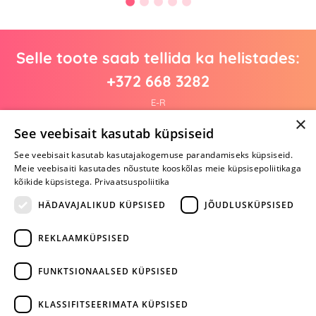
Selle toote saab tellida ka helistades:
+372 668 3282
E-R
×
See veebisait kasutab küpsiseid
See veebisait kasutab kasutajakogemuse parandamiseks küpsiseid.
Arvustusi veel pole
Meie veebisaiti kasutades nõustute kooskõlas meie küpsisepoliitikaga
Ole esimene!
kõikide küpsistega.
Privaatsuspoliitika
Kirjuta arvustus ja SAA KINGITUS!
HÄDAVAJALIKUD KÜPSISED
JÕUDLUSKÜPSISED
REKLAAMKÜPSISED
ARA JÄTA
MÄNGIMIST
FUNKTSIONAALSED KÜPSISED
+372 668 3282
KLASSIFITSEERIMATA KÜPSISED