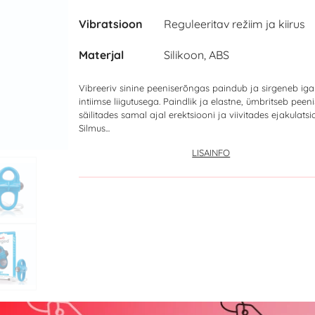
Vibratsioon
Reguleeritav režiim ja kiirus
Materjal
Silikoon, ABS
Vibreeriv sinine peeniserõngas paindub ja sirgeneb iga
intiimse liigutusega. Paindlik ja elastne, ümbritseb peeni
säilitades samal ajal erektsiooni ja viivitades ejakulatsi
Silmus...
LISAINFO