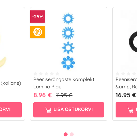
-25%
Peeniserõngaste komplekt
Peeniser
 (kollane)
Lumino Play
&amp; Re
8.96 €
16.95 €
11.95 €
ORVI
LISA OSTUKORVI