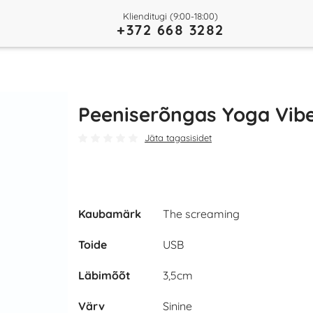
Klienditugi (9:00-18:00)
+372 668 3282
Peeniserõngas Yoga Vib
Jäta tagasisidet
Kaubamärk
The screaming
Play
Toide
USB
Video
Läbimõõt
3,5cm
Värv
Sinine