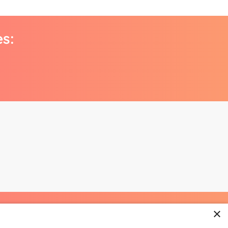
es:
×