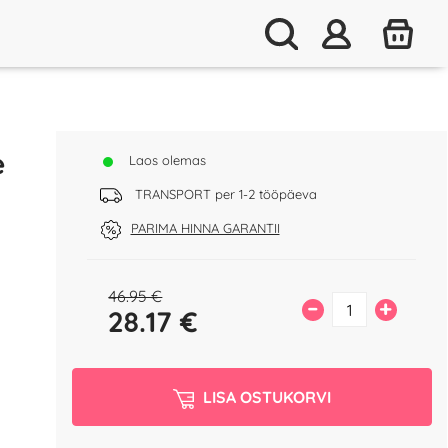
e
Laos olemas
TRANSPORT per 1-2 tööpäeva
PARIMA HINNA GARANTII
46.95 €
–
+
28.17
€
LISA OSTUKORVI