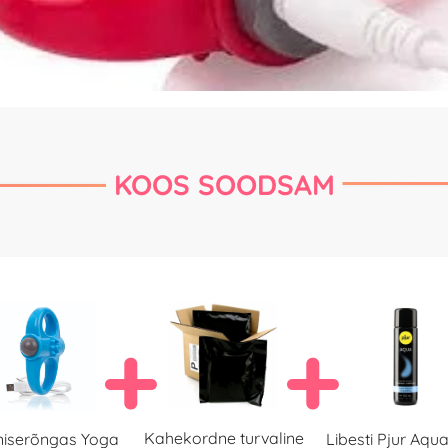
KOOS SOODSAM
Kahekordne turvaline
niserõngas Yoga
Libesti Pjur Aqu