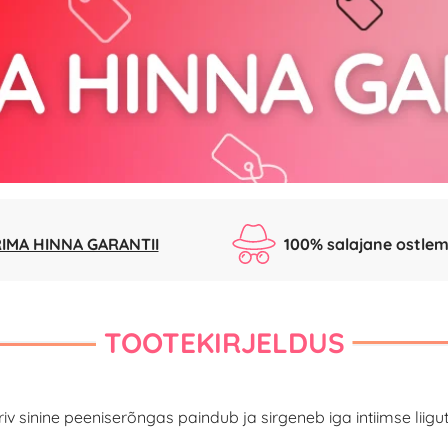
IMA HINNA GARANTII
100% salajane ostlem
TOOTEKIRJELDUS
riv sinine peeniserõngas paindub ja sirgeneb iga intiimse liigu