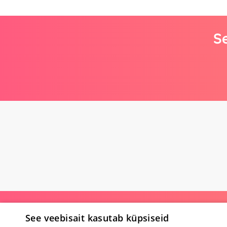
Se
Poe kohta
See veebisait kasutab küpsiseid