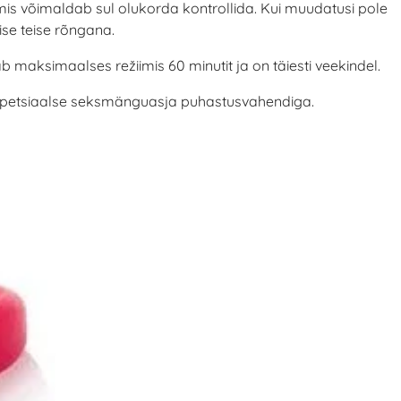
, mis võimaldab sul olukorda kontrollida. Kui muudatusi pole
se teise rõngana.
 maksimaalses režiimis 60 minutit ja on täiesti veekindel.
i spetsiaalse seksmänguasja puhastusvahendiga.