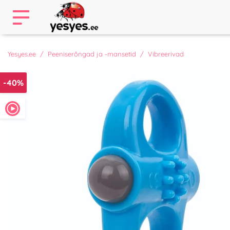
Yesyes.ee
Peeniserõngad ja -mansetid
Vibreerivad
-40%