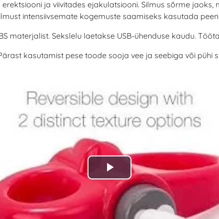
al erektsiooni ja viivitades ejakulatsiooni. Silmus sõrme jaoks
silmust intensiivsemate kogemuste saamiseks kasutada peeni
BS materjalist. Sekslelu laetakse USB-ühenduse kaudu. Töötab
 Pärast kasutamist pese toode sooja vee ja seebiga või püh
Play
Video