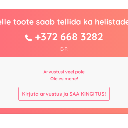
lle toote saab tellida ka helistad
+372 668 3282
E-R
Arvustusi veel pole
Ole esimene!
Kirjuta arvustus ja SAA KINGITUS!
Maksmine ja
Kontaktid
kohaletoimetamine