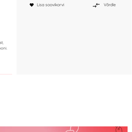
Lisa soovikorvi
Võrdle
st,
ooni.