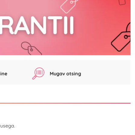
ine
Mugav otsing
tusega.