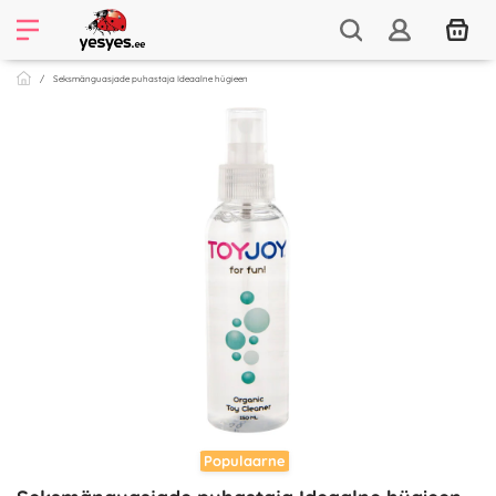
Seksmänguasjade puhastaja Ideaalne hügieen
Populaarne