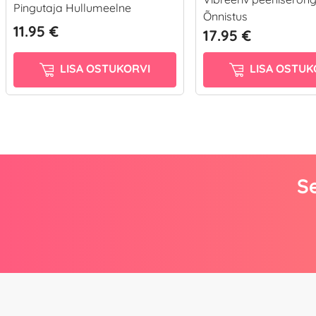
Pingutaja Hullumeelne
Õnnistus
11.95 €
17.95 €
LISA OSTUKORVI
LISA OSTUK
Se