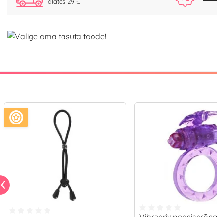
alates 29 €
Vibreeriv peeniserõn