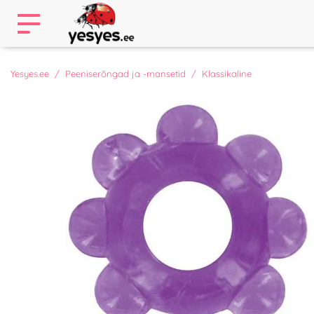
Yesyes.ee
Peeniserõngad ja -mansetid
Klassikaline