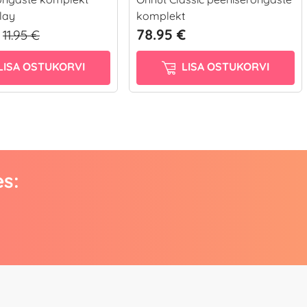
lay
komplekt
78.95 €
11.95 €
LISA OSTUKORVI
LISA OSTUKORVI
es: