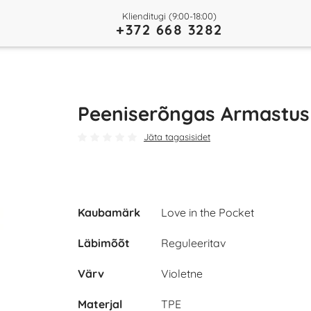
Klienditugi (9:00-18:00)
+372 668 3282
Peeniserõngas Armastus
Jäta tagasisidet
Kaubamärk
Love in the Pocket
Läbimõõt
Reguleeritav
Värv
Violetne
Materjal
TPE