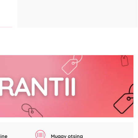
ine
Mugav otsing