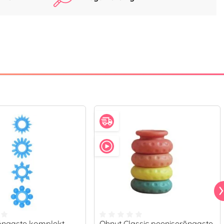
õngaste komplekt
Ohnut Classic peeniserõngaste