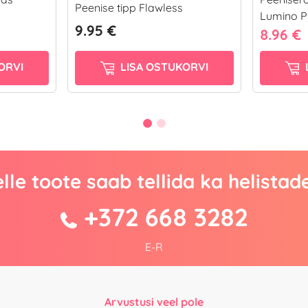
Peenise tipp Flawless
Lumino P
9.95 €
8.96 €
ORVI
LISA OSTUKORVI
lle toote saab tellida ka helistad
+372 668 3282
E-R
Arvustusi veel pole