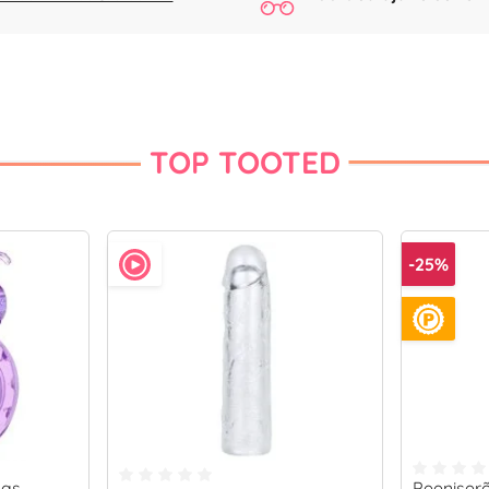
TOP TOOTED
-25%
gas
Peeniser