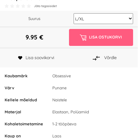
Jäta tagasisidet
Suurus
9.95
€
LISA OSTUKORVI
Lisa soovikorvi
Võrdle
Kaubamärk
Obsessive
Värv
Punane
Kellele mõeldud
Naistele
Materjal
Elastaan, Polüamiid
Kohaletoimetamine
1-2 tööpäeva
Kaup on
Laos