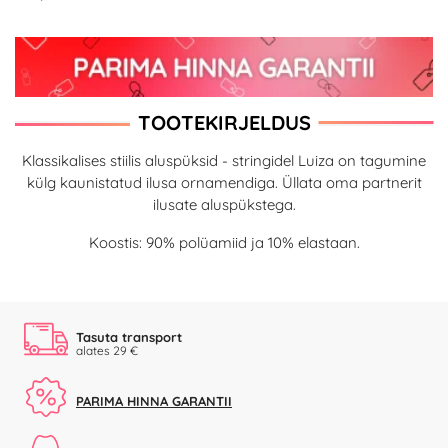
TOOTEKIRJELDUS
Klassikalises stiilis aluspüksid - stringidel Luiza on tagumine
külg kaunistatud ilusa ornamendiga. Üllata oma partnerit
ilusate aluspükstega.
Koostis: 90% polüamiid ja 10% elastaan.
Tasuta transport
alates 29 €
PARIMA HINNA GARANTII