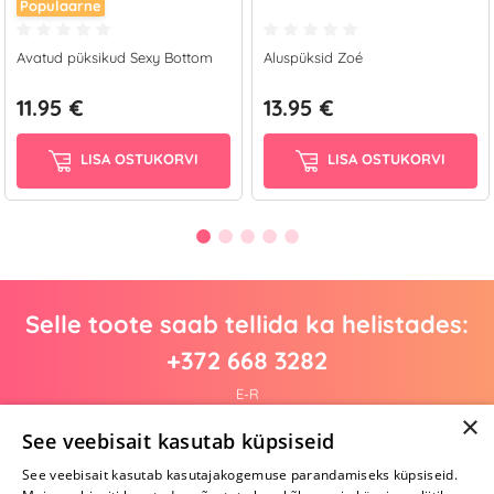
Populaarne
Avatud püksikud Sexy Bottom
Aluspüksid Zoé
11.95 €
13.95 €
LISA OSTUKORVI
LISA OSTUKORVI
Selle toote saab tellida ka helistades:
+372 668 3282
E-R
×
See veebisait kasutab küpsiseid
See veebisait kasutab kasutajakogemuse parandamiseks küpsiseid.
Arvustusi veel pole