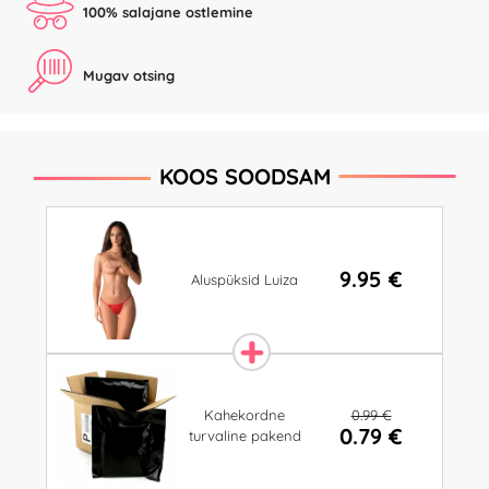
100% salajane ostlemine
Mugav otsing
KOOS SOODSAM
9.95 €
Aluspüksid Luiza
0.99 €
Kahekordne
0.79 €
turvaline pakend