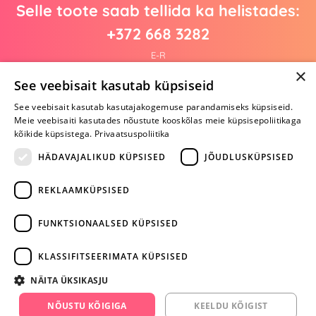
Selle toote saab tellida ka helistades:
+372 668 3282
E-R
×
See veebisait kasutab küpsiseid
See veebisait kasutab kasutajakogemuse parandamiseks küpsiseid.
Arvustusi veel pole
Meie veebisaiti kasutades nõustute kooskõlas meie küpsisepoliitikaga
Ole esimene!
kõikide küpsistega.
Privaatsuspoliitika
Kirjuta arvustus ja SAA KINGITUS!
HÄDAVAJALIKUD KÜPSISED
JÕUDLUSKÜPSISED
REKLAAMKÜPSISED
ARA JÄTA
MÄNGIMIST
FUNKTSIONAALSED KÜPSISED
+372 668 3282
KLASSIFITSEERIMATA KÜPSISED
info@yesyes.ee
NÄITA ÜKSIKASJU
facebook.com/yesyes.ee
NÕUSTU KÕIGIGA
KEELDU KÕIGIST