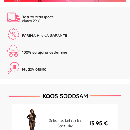
Tasuta transport
alates 29 €
PARIMA HINNA GARANTII
100% salajane ostlemine
Mugav otsing
KOOS SOODSAM
Seksikas kehasukk
13.95 €
Saatuslik