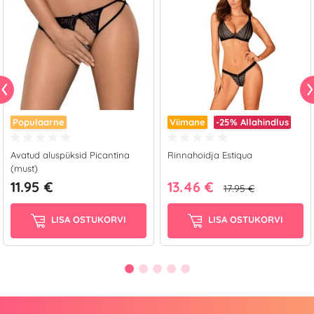
Populaarne
Viimane
-25%
Allahindlus
Avatud aluspüksid Picantina
Rinnahoidja Estiqua
(must)
11.95 €
13.46 €
17.95 €
LISA OSTUKORVI
LISA OSTUKORVI