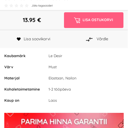
Jäta tagasisidet
13.95
€
LISA OSTUKORVI
Lisa soovikorvi
Võrdle
Kaubamärk
Le Desir
Värv
Must
Materjal
Elastaan, Nailon
Kohaletoimetamine
1-2 tööpäeva
Kaup on
Laos