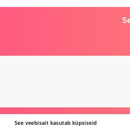
Se
Poe kohta
See veebisait kasutab küpsiseid