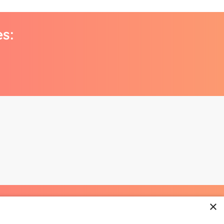
es:
×