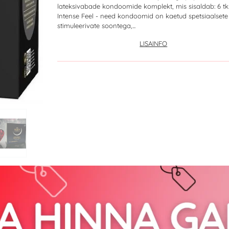
lateksivabade kondoomide komplekt, mis sisaldab: 6 tk
Intense Feel - need kondoomid on kaetud spetsiaalsete
stimuleerivate soontega,...
LISAINFO