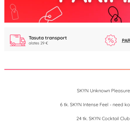
Tasuta transport
PAR
alates 29 €
SKYN Unknown Pleasure 
6 tk. SKYN Intense Feel - need 
24 tk. SKYN Cocktail Clu