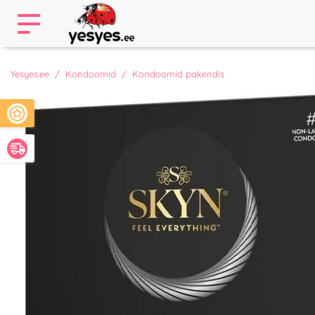
Yesyes.ee
Kondoomid
Kondoomid pakendis