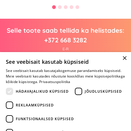
Selle toote saab tellida ka helistades:
+372 668 3282
E-R
×
See veebisait kasutab küpsiseid
See veebisait kasutab kasutajakogemuse parandamiseks küpsiseid.
Arvustusi veel pole
Meie veebisaiti kasutades nõustute kooskõlas meie küpsisepoliitikaga
Ole esimene!
kõikide küpsistega.
Privaatsuspoliitika
Kirjuta arvustus ja SAA KINGITUS!
HÄDAVAJALIKUD KÜPSISED
JÕUDLUSKÜPSISED
REKLAAMKÜPSISED
ARA JÄTA
MÄNGIMIST
FUNKTSIONAALSED KÜPSISED