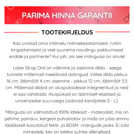
TOOTEKIRJELDUS
Kas unistad oma intiimelu mitmekesistamisest, rutiini
kirgastamisest ja veel suurema naudingu pakkumisest
endale ja partnerile? Kui jah, siis see mänguasi on sinule!
Latex Strap Onil on välimine ja sisemine dildo - seega
tunnete mõlemad meeldivaid aistinguid. Välise dildo pikkus
16 cm, läbimõõt 4 cm; sisemine - pikkus 12 cm, läbimõõt 3,5
cm. Mõlemad dildod on aluspüksidesse integreeritud ja neid
ei saa vahetada. Aluspüksid on äärmiselt elastsed ja
universaalse suurusega (sobivad kandjatele S - L).
Mänguasi on valmistatud 100% lateksist - materjalist, mis on
pehme, painduv, kergesti puhastatav ja mida on juba ammu
laialdaselt kasutatud fetiši- ja BDSM -mängude jaoks. Ei sobi
inimestele, kes on lateksi suhtes allergilised.