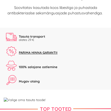
Soovitatav kasutada koos libestiga ja puhastada
antibakteriaalse seksmänguasjade puhastusvahendiga.
Tasuta transport
alates 29 €
PARIMA HINNA GARANTII
100% salajane ostlemine
Mugav otsing
TOP TOOTED