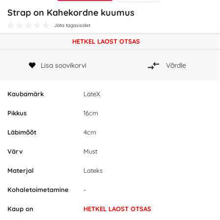
Strap on Kahekordne kuumus
Jäta tagasisidet
HETKEL LAOST OTSAS
Lisa soovikorvi
Võrdle
Kaubamärk
LateX
Pikkus
16cm
Läbimõõt
4cm
Värv
Must
Materjal
Lateks
Kohaletoimetamine
-
Kaup on
HETKEL LAOST OTSAS