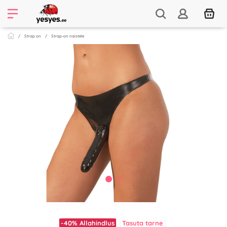
Strap on
Strap-on naistele
-40%
Allahindlus
Tasuta tarne