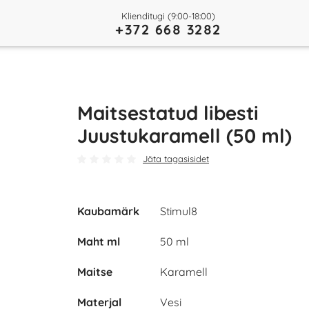
Klienditugi (9:00-18:00)
+372 668 3282
Maitsestatud libesti
Juustukaramell (50 ml)
Jäta tagasisidet
Kaubamärk
Stimul8
Maht ml
50 ml
Maitse
Karamell
Materjal
Vesi