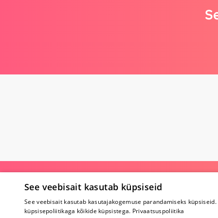
Se
Poe kohta
See veebisait kasutab küpsiseid
Meist
See veebisait kasutab kasutajakogemuse parandamiseks küpsiseid. 
Koostöö
küpsisepoliitikaga kõikide küpsistega.
Privaatsuspoliitika