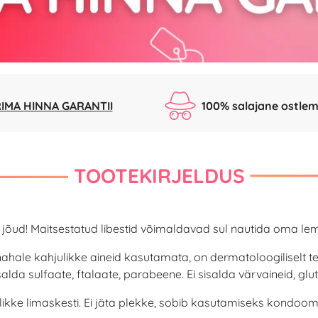
IMA HINNA GARANTII
100% salajane ostlem
TOOTEKIRJELDUS
d! Maitsestatud libestid võimaldavad sul nautida oma lemm
ahale kahjulikke aineid kasutamata, on dermatoloogiliselt testi
isalda sulfaate, ftalaate, parabeene. Ei sisalda värvaineid, glut
undlikke limaskesti. Ei jäta plekke, sobib kasutamiseks kond