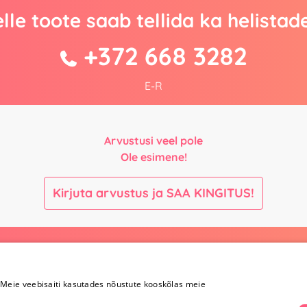
lle toote saab tellida ka helistad
+372 668 3282
E-R
Arvustusi veel pole
Ole esimene!
Kirjuta arvustus ja SAA KINGITUS!
Maksmine ja
Kontaktid
kohaletoimetamine
Meie veebisaiti kasutades nõustute kooskõlas meie
+372 
Maksmine ja