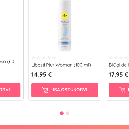
osa (60
Libesti Pjur Woman (100 ml)
BIOglide l
14.95 €
17.95 €
ORVI
LISA OSTUKORVI