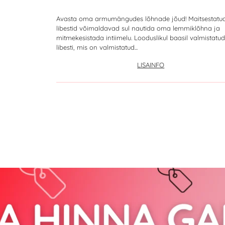
Avasta oma armumängudes lõhnade jõud! Maitsestatu
libestid võimaldavad sul nautida oma lemmiklõhna ja
mitmekesistada intiimelu. Looduslikul baasil valmistatud
libesti, mis on valmistatud...
LISAINFO