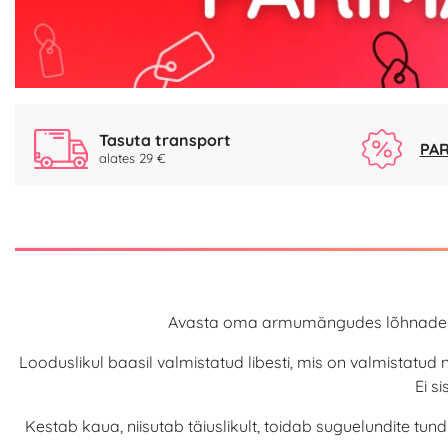
Tasuta transport
PAR
alates 29 €
Avasta oma armumängudes lõhnade jõu
Looduslikul baasil valmistatud libesti, mis on valmistatud n
Ei s
Kestab kaua, niisutab täiuslikult, toidab suguelundite t