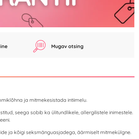
ine
Mugav otsing
iklõhna ja mitmekesistada intiimelu.
tud, seega sobib ka ülitundlikele, allergilistele inimestele.
eeni.
oomide ja kõigi seksmänguasjadega, äärmiselt mitmekülgne.