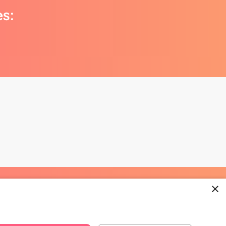
es:
×
668 3282